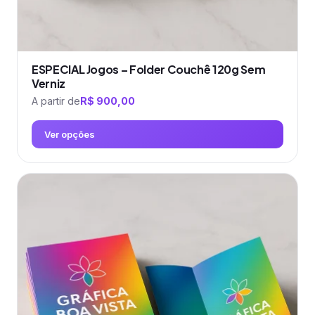
ESPECIAL Jogos – Folder Couchê 120g Sem
Verniz
A partir de
R$
900,00
Ver opções
Este
produto
tem
várias
variantes.
As
opções
podem
ser