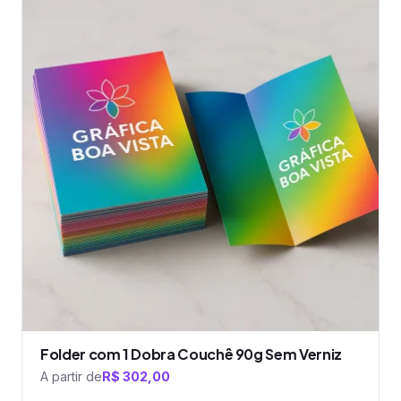
tem
várias
variantes.
As
opções
podem
ser
escolhidas
na
página
do
produto
Folder com 1 Dobra Couchê 90g Sem Verniz
A partir de
R$
302,00