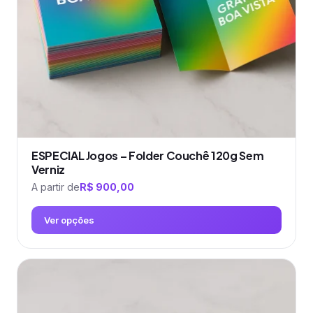
escolhidas
na
página
do
produto
ESPECIAL Jogos – Folder Couchê 120g Sem
Verniz
A partir de
R$
900,00
Ver opções
Este
produto
tem
várias