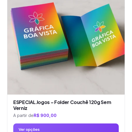
variantes.
As
opções
podem
ser
escolhidas
na
página
do
produto
ESPECIAL Jogos – Folder Couchê 120g Sem
Verniz
A partir de
R$
900,00
Ver opções