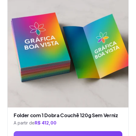
tem
várias
variantes.
As
opções
podem
ser
escolhidas
na
página
do
produto
Folder com 1 Dobra Couchê 120g Sem Verniz
A partir de
R$
412,00