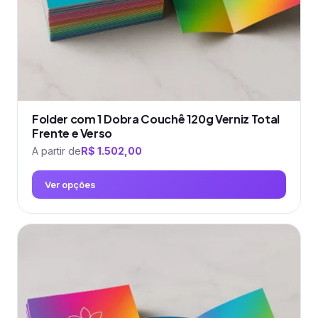
página
do
produto
Folder com 1 Dobra Couchê 120g Verniz Total
Frente e Verso
A partir de
R$
1.502,00
Ver opções
Este
produto
tem
várias
variantes.
As