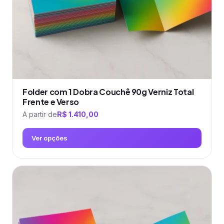
na
página
do
produto
Folder com 1 Dobra Couchê 90g Verniz Total
Frente e Verso
A partir de
R$
1.410,00
Ver opções
Este
produto
tem
várias
variantes.