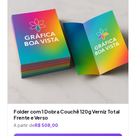
várias
variantes.
As
opções
podem
ser
escolhidas
na
página
do
produto
Folder com 1 Dobra Couchê 120g Verniz Total
Frente e Verso
A partir de
R$
508,00