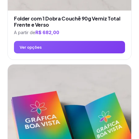
Folder com 1 Dobra Couchê 90g Verniz Total
Frente e Verso
A partir de
R$
682,00
Ver opções
Este
produto
tem
várias
variantes.
As
opções
podem
ser
escolhidas