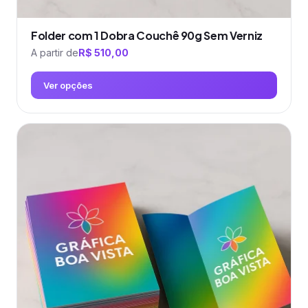
Folder com 1 Dobra Couchê 90g Sem Verniz
A partir de
R$
510,00
Ver opções
Este
produto
tem
várias
variantes.
As
opções
podem
ser
escolhidas
na