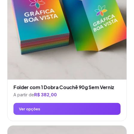
opções
podem
ser
escolhidas
na
página
do
produto
Folder com 1 Dobra Couchê 90g Sem Verniz
A partir de
R$
382,00
Ver opções
Este
produto