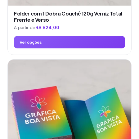
Folder com 1 Dobra Couchê 120g Verniz Total
Frente e Verso
A partir de
R$
824,00
Ver opções
Este
produto
tem
várias
variantes.
As
opções
podem
ser
escolhidas
na