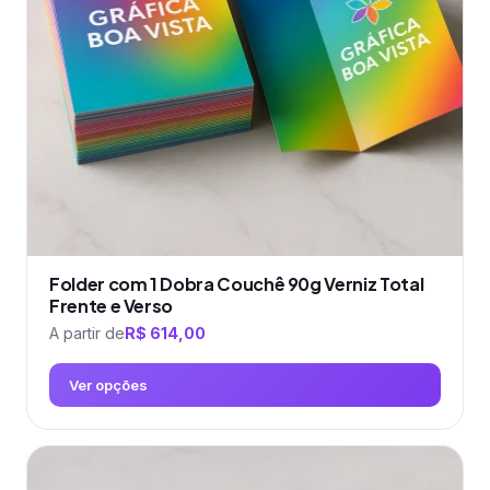
podem
ser
escolhidas
na
página
do
produto
Folder com 1 Dobra Couchê 90g Verniz Total
Frente e Verso
A partir de
R$
614,00
Ver opções
Este
produto