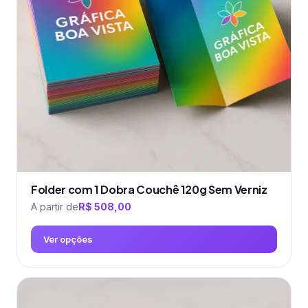
podem
ser
escolhidas
na
página
do
produto
Folder com 1 Dobra Couchê 120g Sem Verniz
A partir de
R$
508,00
Ver opções
Este
produto