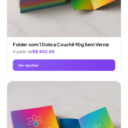
página
do
produto
Folder com 1 Dobra Couchê 90g Sem Verniz
A partir de
R$
902,00
Ver opções
Este
produto
tem
várias
variantes.
As
opções