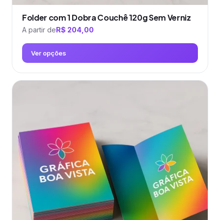
Folder com 1 Dobra Couchê 120g Sem Verniz
A partir de
R$
204,00
Ver opções
Este
produto
tem
várias
variantes.
As
opções
podem
ser
escolhidas
na
página