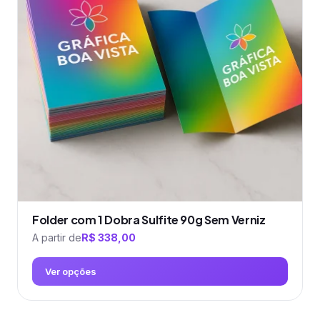
As
opções
podem
ser
escolhidas
na
página
do
produto
Folder com 1 Dobra Sulfite 90g Sem Verniz
A partir de
R$
338,00
Ver opções
Este