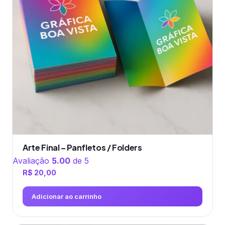
Arte Final – Panfletos / Folders
Avaliação
5.00
de 5
R$
20,00
Adicionar ao carrinho