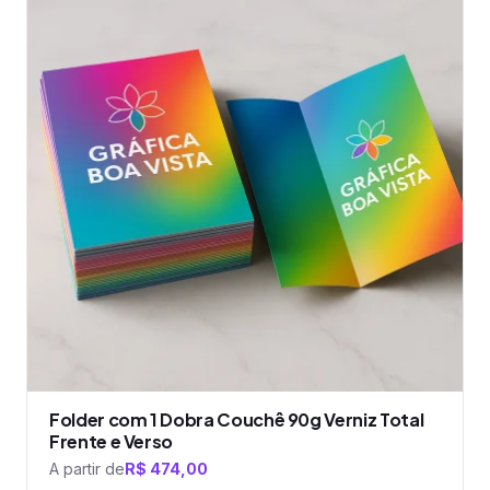
tem
várias
variantes.
As
opções
podem
ser
escolhidas
na
página
do
produto
Folder com 1 Dobra Couchê 90g Verniz Total
Frente e Verso
A partir de
R$
474,00