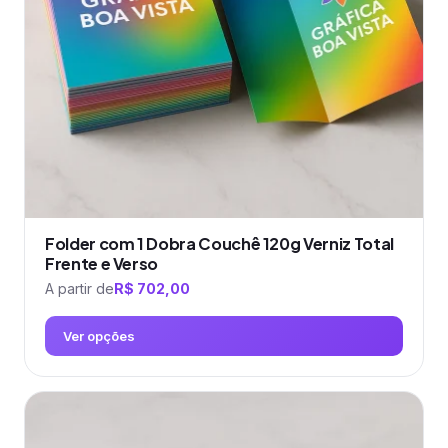
ser
escolhidas
na
página
do
produto
Folder com 1 Dobra Couchê 120g Verniz Total
Frente e Verso
A partir de
R$
702,00
Ver opções
Este
produto
tem