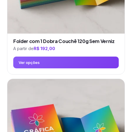
do
produto
Folder com 1 Dobra Couchê 120g Sem Verniz
A partir de
R$
192,00
Ver opções
Este
produto
tem
várias
variantes.
As
opções
podem