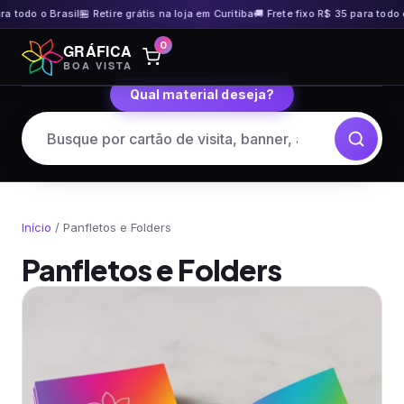
 o Brasil
🏪 Retire grátis na loja em Curitiba
🚚 Frete fixo R$ 35 para todo o Brasi
Pular
0
GRÁFICA
para
BOA VISTA
o
Qual material deseja?
conteúdo
Início
/ Panfletos e Folders
Panfletos e Folders