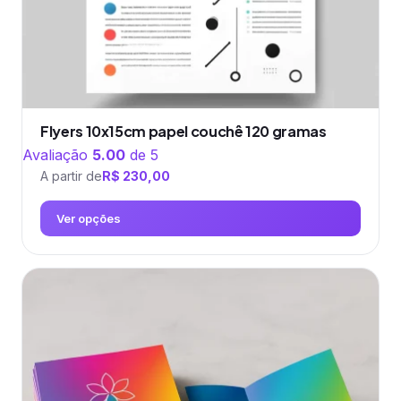
do
produto
Flyers 10x15cm papel couchê 120 gramas
Avaliação
5.00
de 5
A partir de
R$
230,00
Ver opções
Este
produto
tem
várias
variantes.
As
opções