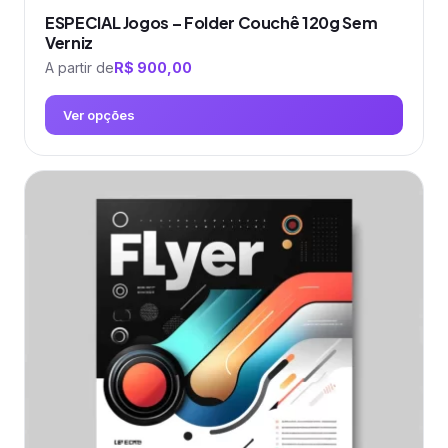
ESPECIAL Jogos – Folder Couchê 120g Sem
Verniz
A partir de
R$
900,00
Ver opções
Este
produto
tem
várias
variantes.
As
opções
podem
ser
escolhidas
na
página