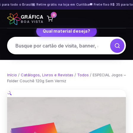
para todo o Brasil
🏪 Retire grátis na loja em Curitiba
🚚 Frete fixo R$ 35 para todo
Pular
0
GRÁFICA
para
BOA VISTA
o
Qual material deseja?
conteúdo
Início
/
Catálogos, Livros e Revistas
/
Todos
/ ESPECIAL Jogos –
Folder Couchê 120g Sem Verniz
🔍