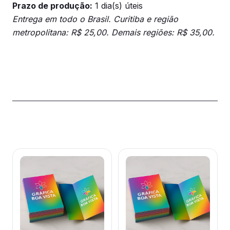
Prazo de produção:
1 dia(s) úteis
Entrega em todo o Brasil. Curitiba e região
metropolitana: R$ 25,00. Demais regiões: R$ 35,00.
Produtos relacionados
Este
Este
produto
produto
tem
tem
várias
várias
variantes.
variantes.
As
As