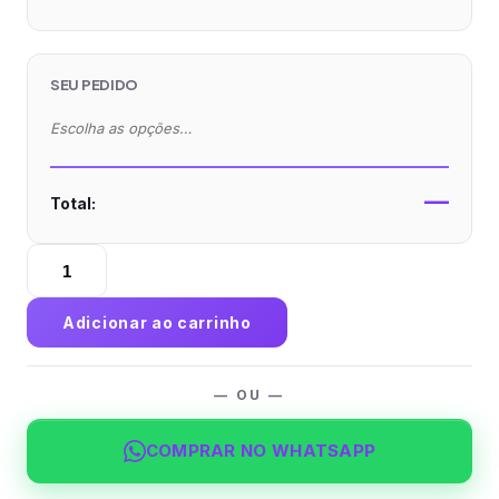
SEU PEDIDO
Escolha as opções…
—
Total:
ESPECIAL
Jogos
-
Adicionar ao carrinho
Folder
Couchê
120g
— OU —
Sem
Verniz
COMPRAR NO WHATSAPP
quantidade