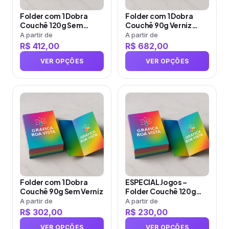
opções
opções
Folder com 1 Dobra
Folder com 1 Dobra
podem
podem
Couchê 120g Sem
Couchê 90g Verniz
ser
ser
Verniz
Total Frente e Verso
A partir de
A partir de
R$
412,00
R$
682,00
escolhidas
escolhidas
na
na
VER OPÇÕES
VER OPÇÕES
página
página
do
do
produto
Este
produto
Este
produto
produto
tem
tem
várias
várias
variantes.
variantes.
As
As
opções
opções
Folder com 1 Dobra
ESPECIAL Jogos –
podem
podem
Couchê 90g Sem Verniz
Folder Couchê 120g
ser
ser
Sem Verniz
A partir de
A partir de
R$
302,00
R$
230,00
escolhidas
escolhidas
na
na
VER OPÇÕES
VER OPÇÕES