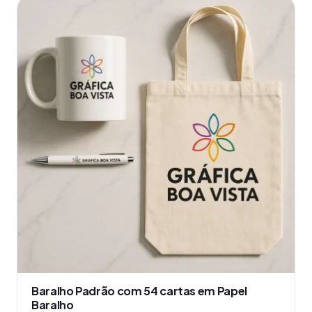
produto
tem
várias
variantes.
As
opções
podem
ser
escolhidas
na
página
do
produto
Baralho Padrão com 54 cartas em Papel
Baralho