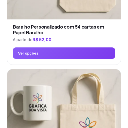
Baralho Personalizado com 54 cartas em
Papel Baralho
A partir de
R$
52,00
Ver opções
Este
produto
tem
várias
variantes.
As
opções
podem
ser