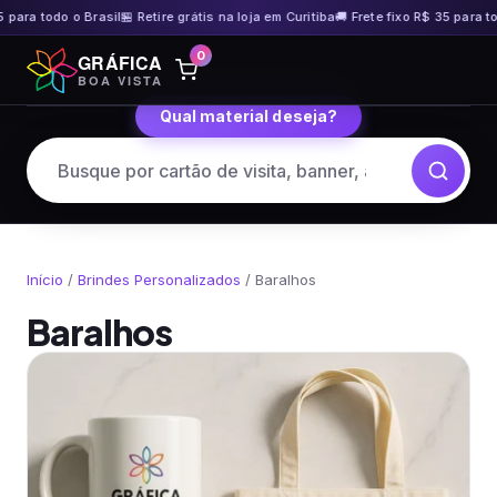
ara todo o Brasil
🏪 Retire grátis na loja em Curitiba
🚚 Frete fixo R$ 35 para todo
Pular
0
GRÁFICA
para
BOA VISTA
o
Qual material deseja?
conteúdo
Início
/
Brindes Personalizados
/ Baralhos
Baralhos