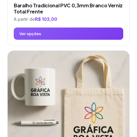
Baralho Tradicional PVC 0,3mm Branco Verniz
Total Frente
A partir de
R$
103,00
Ver opções
Este
produto
tem
várias
variantes.
As
opções
podem
ser
escolhidas
na
página