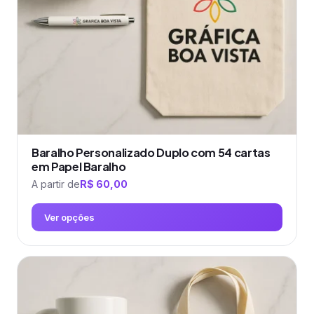
escolhidas
na
página
do
produto
Baralho Personalizado Duplo com 54 cartas
em Papel Baralho
A partir de
R$
60,00
Ver opções
Este
produto
tem
várias