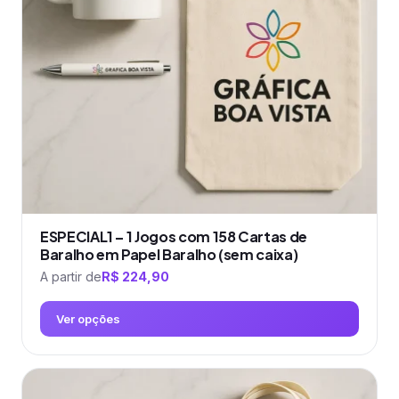
podem
ser
escolhidas
na
página
do
produto
ESPECIAL1 – 1 Jogos com 158 Cartas de
Baralho em Papel Baralho (sem caixa)
A partir de
R$
224,90
Ver opções
Este
produto