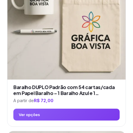
Baralho DUPLO Padrão com 54 cartas/cada
em Papel Baralho – 1 Baralho Azul e 1…
A partir de
R$
72,00
Ver opções
Este