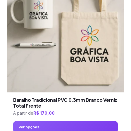
variantes.
As
opções
podem
ser
escolhidas
na
página
do
produto
Baralho Tradicional PVC 0,3mm Branco Verniz
Total Frente
A partir de
R$
170,00
Ver opções