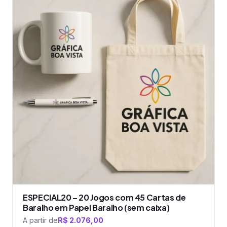
tem
várias
variantes.
As
opções
podem
ser
escolhidas
na
página
do
produto
ESPECIAL20 – 20 Jogos com 45 Cartas de
Baralho em Papel Baralho (sem caixa)
A partir de
R$
2.076,00