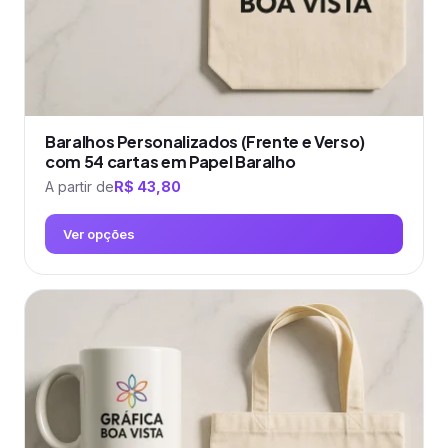
do
produto
Baralhos Personalizados (Frente e Verso)
com 54 cartas em Papel Baralho
A partir de
R$
43,80
Ver opções
Este
produto
tem
várias
variantes.
As
opções