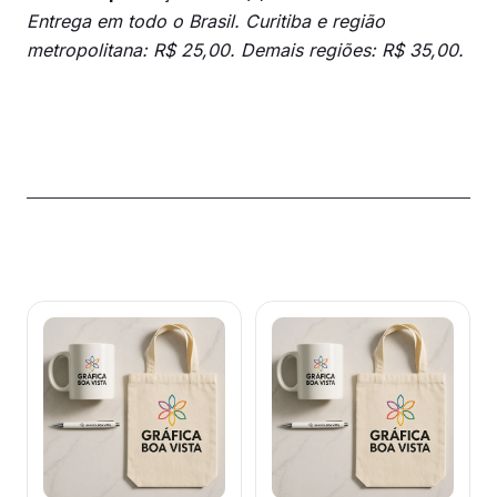
Entrega em todo o Brasil. Curitiba e região
metropolitana: R$ 25,00. Demais regiões: R$ 35,00.
Produtos relacionados
Este
Este
produto
produto
tem
tem
várias
várias
variantes.
variantes.
As
As
opções
opções