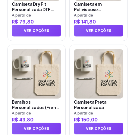
Camiseta Dry Fit
Camiseta em
podem
podem
Personalizada DTF
Poliviscose
ser
ser
Feminina com Estampa
Personalizada DTF
A partir de
A partir de
Grande
Unissex com Estampa
R$
79,80
R$
141,80
escolhidas
escolhidas
Grande (Frente …
na
na
VER OPÇÕES
VER OPÇÕES
página
página
do
do
produto
Este
produto
Este
produto
produto
tem
tem
várias
várias
variantes.
variantes.
As
As
opções
opções
Baralhos
Camiseta Preta
podem
podem
Personalizados (Frente
Personalizada
ser
ser
e Verso) com 54 cartas
A partir de
A partir de
em Papel Baralho
R$
43,80
R$
150,00
escolhidas
escolhidas
na
na
VER OPÇÕES
VER OPÇÕES