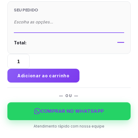
SEU PEDIDO
Escolha as opções…
—
Total:
Baralho
DUPLO
Padrão
Adicionar ao carrinho
com
54
cartas/cada
— OU —
em
Papel
COMPRAR NO WHATSAPP
Baralho
-
Atendimento rápido com nossa equipe
1