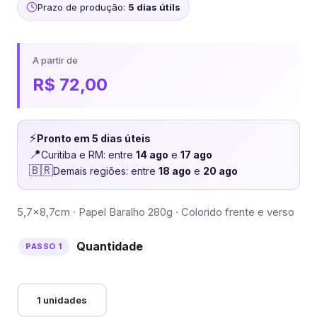
Prazo de produção:
5 dias útils
A partir de
R$
72,00
⚡
Pronto em 5 dias úteis
📍
Curitiba e RM: entre
14 ago
e
17 ago
🇧🇷
Demais regiões: entre
18 ago
e
20 ago
5,7×8,7cm · Papel Baralho 280g · Colorido frente e verso
Quantidade
1 unidades