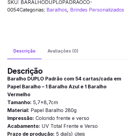
SKU:
BARALHODUPLOPADRAOCO-
Baralho
0054
Categorias:
Baralhos
,
Brindes Personalizados
Azul
e
1...
quantidade
Descrição
Avaliações (0)
Descrição
Baralho DUPLO Padrão com 54 cartas/cada em
Papel Baralho – 1 Baralho Azul e 1 Baralho
Vermelho
Tamanho:
5,7×8,7cm
Material:
Papel Baralho 280g
Impressão:
Colorido frente e verso
Acabamento:
UV Total Frente e Verso
Prazo de produção:
5 dia(s) úteis