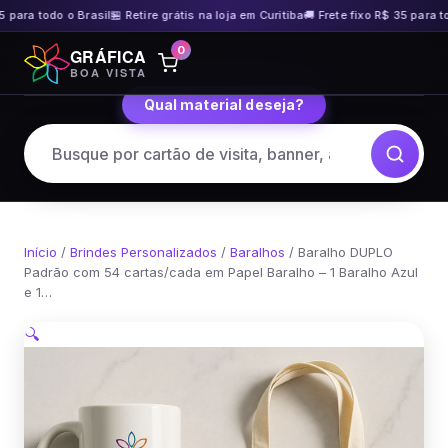
 para todo o Brasil
🏪 Retire grátis na loja em Curitiba
🚚 Frete fixo R$ 35 para tod
Pular
0
GRÁFICA
para
BOA VISTA
o
Qual material deseja?
conteúdo
Início
/
Brindes Personalizados
/
Baralhos
/ Baralho DUPLO
Padrão com 54 cartas/cada em Papel Baralho – 1 Baralho Azul
e 1…
🔍