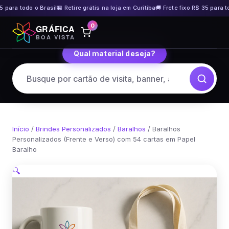
 para todo o Brasil
🏪 Retire grátis na loja em Curitiba
🚚 Frete fixo R$ 35 para tod
Pular
0
GRÁFICA
para
BOA VISTA
o
Qual material deseja?
conteúdo
Início
/
Brindes Personalizados
/
Baralhos
/ Baralhos
Personalizados (Frente e Verso) com 54 cartas em Papel
Baralho
🔍