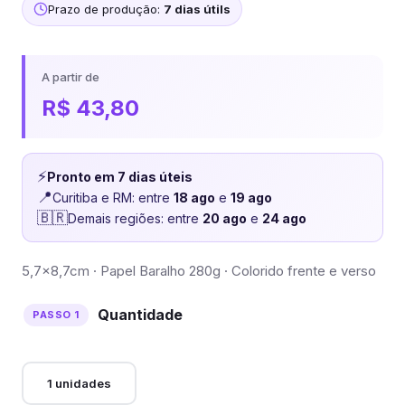
Prazo de produção:
7 dias útils
A partir de
R$
43,80
⚡
Pronto em 7 dias úteis
📍
Curitiba e RM: entre
18 ago
e
19 ago
🇧🇷
Demais regiões: entre
20 ago
e
24 ago
5,7×8,7cm · Papel Baralho 280g · Colorido frente e verso
Quantidade
1 unidades