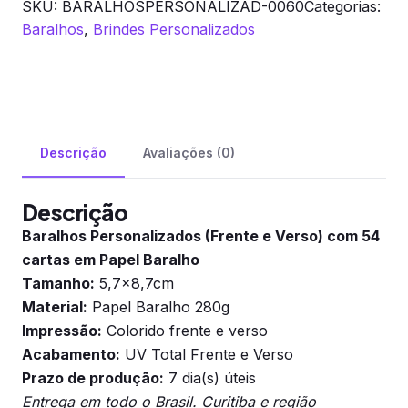
SKU:
BARALHOSPERSONALIZAD-0060
Categorias:
quantidade
Baralhos
,
Brindes Personalizados
Descrição
Avaliações (0)
Descrição
Baralhos Personalizados (Frente e Verso) com 54
cartas em Papel Baralho
Tamanho:
5,7×8,7cm
Material:
Papel Baralho 280g
Impressão:
Colorido frente e verso
Acabamento:
UV Total Frente e Verso
Prazo de produção:
7 dia(s) úteis
Entrega em todo o Brasil. Curitiba e região