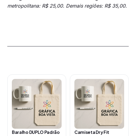
metropolitana: R$ 25,00. Demais regiões: R$ 35,00.
Produtos relacionados
Este
Este
produto
produto
tem
tem
várias
várias
variantes.
variantes.
As
As
opções
opções
Baralho DUPLO Padrão
Camiseta Dry Fit
podem
podem