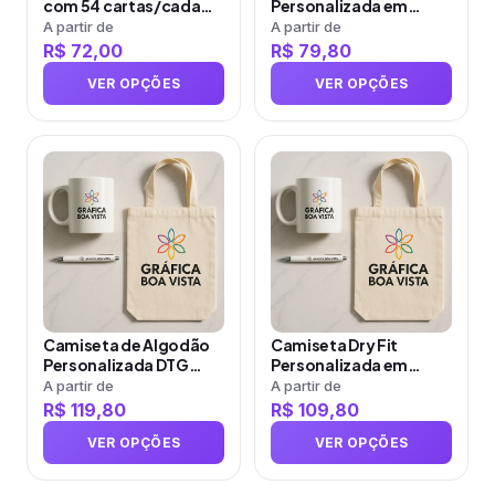
com 54 cartas/cada
Personalizada em
ser
ser
em Papel Baralho – 1
Sublimação Feminina
A partir de
A partir de
Baralho Azul e 1…
com Estampa Grande
R$
72,00
R$
79,80
escolhidas
escolhidas
na
na
VER OPÇÕES
VER OPÇÕES
página
página
do
do
produto
Este
produto
Este
produto
produto
tem
tem
várias
várias
variantes.
variantes.
As
As
opções
opções
Camiseta de Algodão
Camiseta Dry Fit
podem
podem
Personalizada DTG
Personalizada em
ser
ser
Masculina com
Sublimação Feminina
A partir de
A partir de
Estampa Grande
com Estampa Grande
R$
119,80
R$
109,80
escolhidas
escolhidas
(Fre…
na
na
VER OPÇÕES
VER OPÇÕES
página
página