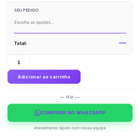
SEU PEDIDO
Escolha as opções…
—
Total:
Baralhos
Personalizados
(Frente
Adicionar ao carrinho
e
Verso)
com
— OU —
54
cartas
COMPRAR NO WHATSAPP
em
Papel
Atendimento rápido com nossa equipe
Baralho