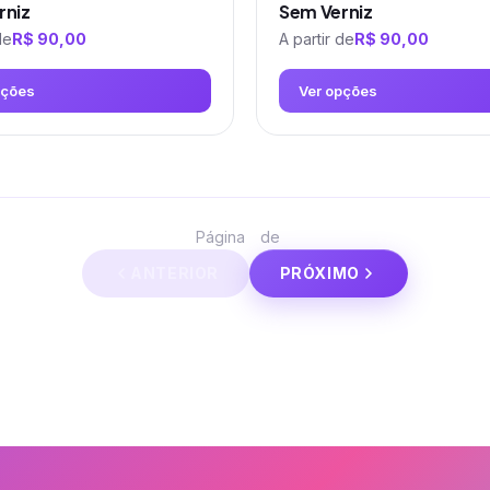
rniz
Sem Verniz
de
R$
90,00
A partir de
R$
90,00
pções
Ver opções
Este
produto
tem
várias
1
2
Página
de
variantes.
ANTERIOR
PRÓXIMO
As
opções
podem
ser
escolhidas
na
página
do