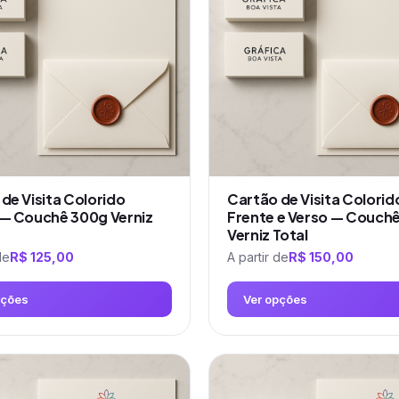
de Visita Colorido
Cartão de Visita Colorid
 — Couchê 300g Verniz
Frente e Verso — Couch
Verniz Total
de
R$
125,00
A partir de
R$
150,00
pções
Ver opções
Este
produto
tem