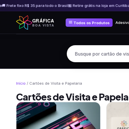
 Frete fixo R$ 35 para todo o Brasil
🏪 Retire grátis na loja em Curitiba
🚚 
Pular
GRÁFICA
para
Adesiv
Todos os Produtos
BOA VISTA
o
conteúdo
Início
/ Cartões de Visita e Papelaria
Cartões de Visita e Papela