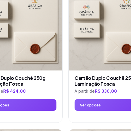
várias
variantes.
As
opções
podem
ser
escolhidas
na
página
do
produto
 Duplo Couchê 250g
Cartão Duplo Couchê 2
ção Fosca
Laminação Fosca
de
R$
424,00
A partir de
R$
330,00
pções
Ver opções
Este
produto