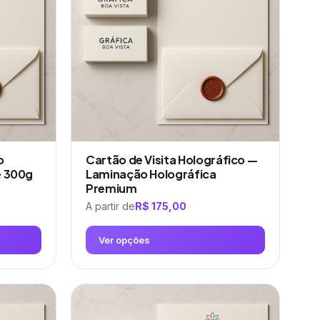
o
Cartão de Visita Holográfico —
ê 300g
Laminação Holográfica
Premium
A partir de
R$
175,00
Ver opções
Este
produto
tem