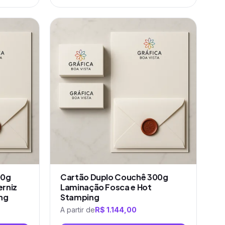
Este
produto
tem
várias
variantes.
As
opções
podem
ser
escolhidas
na
página
do
produto
00g
Cartão Duplo Couchê 300g
rniz
Laminação Fosca e Hot
ng
Stamping
A partir de
R$
1.144,00