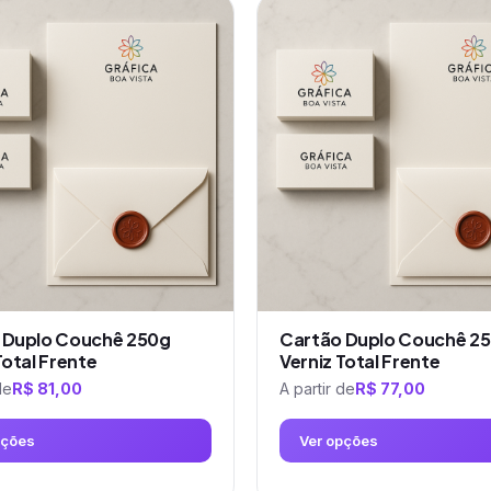
tem
várias
variantes.
As
opções
podem
ser
escolhidas
na
página
do
produto
 Duplo Couchê 250g
Cartão Duplo Couchê 2
Total Frente
Verniz Total Frente
de
R$
81,00
A partir de
R$
77,00
pções
Ver opções