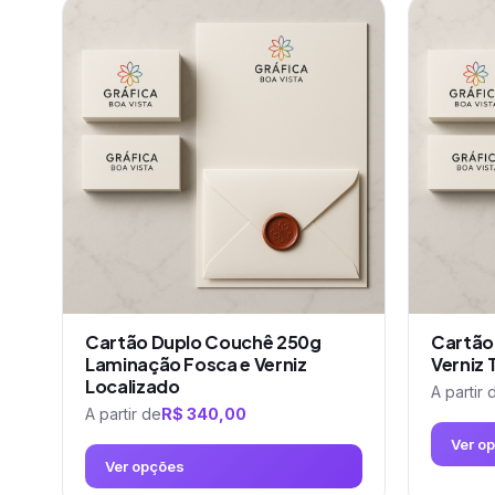
produto
tem
tem
várias
várias
variantes.
variantes.
As
As
opções
opções
podem
podem
ser
ser
escolhidas
escolhidas
na
na
página
página
do
do
produto
produto
Cartão Duplo Couchê 250g
Cartão
Laminação Fosca e Verniz
Verniz 
Localizado
A partir 
A partir de
R$
340,00
Ver o
Ver opções