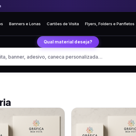
Frete fixo R$ 35 para todo o Brasil
🏪 Retire grátis na loja em Curitiba
os
Banners e Lonas
Cartões de Visita
Flyers, Folders e Panfletos
Qual material deseja?
ria