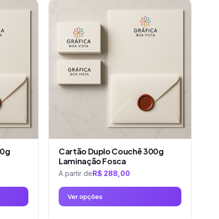
produto
tem
várias
variantes.
As
opções
podem
ser
escolhidas
na
página
do
produto
50g
Cartão Duplo Couchê 300g
Laminação Fosca
A partir de
R$
288,00
Ver opções