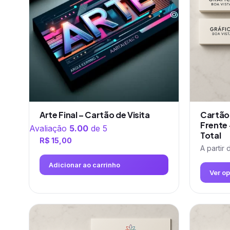
Arte Final – Cartão de Visita
Cartão 
Frente
Avaliação
5.00
de 5
Total
R$
15,00
A partir 
Adicionar ao carrinho
Ver o
Este
produto
tem