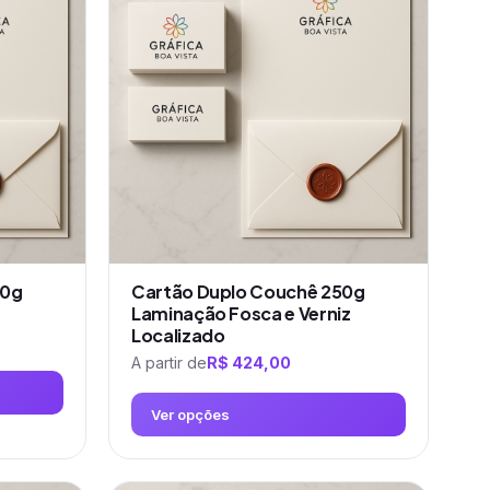
várias
variantes.
As
opções
podem
ser
escolhidas
na
página
do
produto
50g
Cartão Duplo Couchê 250g
Laminação Fosca e Verniz
Localizado
A partir de
R$
424,00
Ver opções
Este