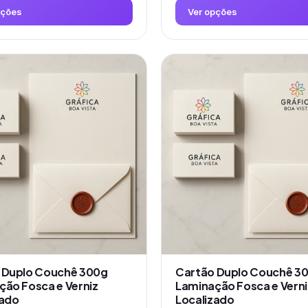
pções
Ver opções
Este
produto
tem
várias
variantes.
As
opções
podem
ser
escolhidas
na
página
do
produto
 Duplo Couchê 300g
Cartão Duplo Couchê 3
ção Fosca e Verniz
Laminação Fosca e Verni
zado
Localizado