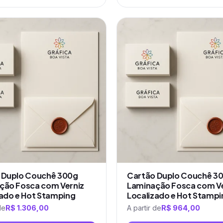
Este
produto
tem
várias
variantes.
As
opções
podem
ser
escolhidas
na
página
do
produto
 Duplo Couchê 300g
Cartão Duplo Couchê 3
ção Fosca com Verniz
Laminação Fosca com Ve
zado e Hot Stamping
Localizado e Hot Stampi
de
R$
1.306,00
A partir de
R$
964,00