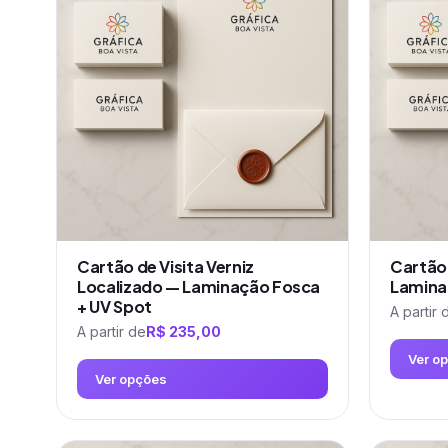
várias
variantes.
As
opções
podem
ser
escolhidas
na
página
do
produto
Cartão de Visita Verniz
Cartão
Localizado — Laminação Fosca
Lamina
+ UV Spot
A partir 
A partir de
R$
235,00
Ver o
Ver opções
Este
Este
produto