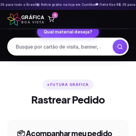
35 para todo o Brasil
🏪 Retire grátis na loja em Curitiba
🚚 Frete fixo R$ 35 para 
Pular
0
GRÁFICA
para
BOA VISTA
o
Qual material deseja?
conteúdo
FUTURA GRÁFICA
Rastrear Pedido
📦 Acompanhar meu pedido