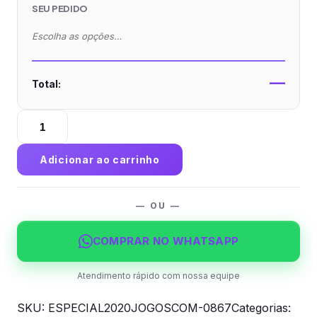
SEU PEDIDO
Escolha as opções…
—
Total:
ESPECIAL20
-
20
Adicionar ao carrinho
Jogos
com
45
— OU —
Cartas
de
COMPRAR NO WHATSAPP
Baralho
em
Atendimento rápido com nossa equipe
Papel
SKU:
ESPECIAL2020JOGOSCOM-0867
Categorias:
Baralho