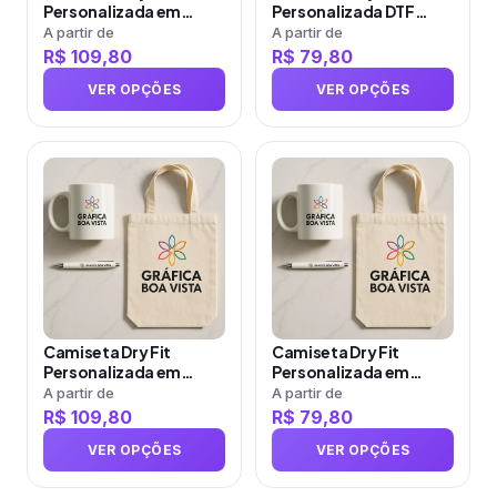
podem
podem
Personalizada em
Personalizada DTF
ser
ser
Sublimação Feminina
Masculina com
A partir de
A partir de
com Estampa Grande
Estampa Grande
R$
109,80
R$
79,80
escolhidas
escolhidas
(Fre…
na
na
VER OPÇÕES
VER OPÇÕES
página
página
do
do
produto
Este
produto
Este
produto
produto
tem
tem
várias
várias
variantes.
variantes.
As
As
opções
opções
Camiseta Dry Fit
Camiseta Dry Fit
podem
podem
Personalizada em
Personalizada em
ser
ser
Sublimação Masculina
Sublimação Feminina
A partir de
A partir de
com Estampa Grande
com Estampa Grande
R$
109,80
R$
79,80
escolhidas
escolhidas
(Fr…
na
na
VER OPÇÕES
VER OPÇÕES
página
página