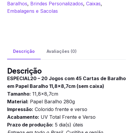
Baralhos
,
Brindes Personalizados
,
Caixas
,
(sem
Embalagens e Sacolas
caixa)
quantidade
Descrição
Avaliações (0)
Descrição
ESPECIAL20 – 20 Jogos com 45 Cartas de Baralho
em Papel Baralho 11,8×8,7cm (sem caixa)
Tamanho:
11,8×8,7cm
Material:
Papel Baralho 280g
Impressão:
Colorido frente e verso
Acabamento:
UV Total Frente e Verso
Prazo de produção:
5 dia(s) úteis
Entrega em todo o Brasil. Curitiba e região