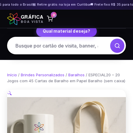
 para todo o Brasil
🏪 Retire grátis na loja em Curitiba
🚚 Frete fixo R$ 35 para tod
Pular
0
GRÁFICA
para
BOA VISTA
o
Qual material deseja?
conteúdo
Início
/
Brindes Personalizados
/
Baralhos
/ ESPECIAL20 – 20
Jogos com 45 Cartas de Baralho em Papel Baralho (sem caixa)
🔍