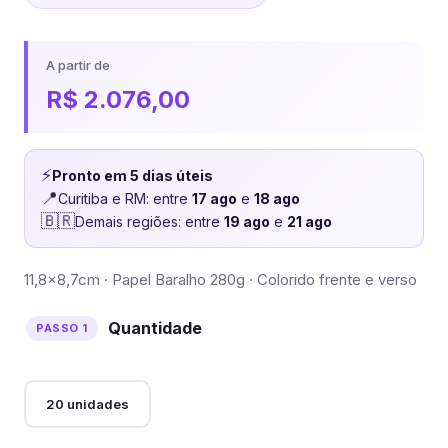
A partir de
R$
2.076,00
⚡
Pronto em 5 dias úteis
📍
Curitiba e RM: entre
17 ago
e
18 ago
🇧🇷
Demais regiões: entre
19 ago
e
21 ago
11,8×8,7cm · Papel Baralho 280g · Colorido frente e verso
Quantidade
20 unidades