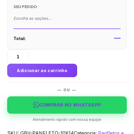
SEU PEDIDO
Escolha as opções…
—
Total:
Panfleto
10x14cm
—
Adicionar ao carrinho
Couchê
120g
Brilho
— OU —
quantidade
COMPRAR NO WHATSAPP
Atendimento rápido com nossa equipe
SKU:
GBV-PANFLETO-10X14
Categoria:
Panfletos e