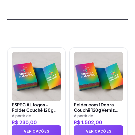
Produtos relacionados
Este
Este
produto
produto
tem
tem
várias
várias
variantes.
variantes.
As
As
opções
opções
ESPECIAL Jogos –
Folder com 1 Dobra
podem
podem
Folder Couchê 120g
Couchê 120g Verniz
ser
ser
Sem Verniz
Total Frente e Verso
A partir de
A partir de
R$
230,00
R$
1.502,00
escolhidas
escolhidas
na
na
VER OPÇÕES
VER OPÇÕES