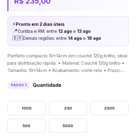
R$
235,00
⚡
Pronto em 2 dias úteis
📍
Curitiba e RM: entre
12 ago
e
13 ago
🇧🇷
Demais regiões: entre
14 ago
e
18 ago
Panfleto compacto 10x14cm em couchê 120g brilho, ideal
para distribuição rápida. • Material: Couchê 120g brilho •
Tamanho: 10x14cm • Acabamento: corte reto • Prazo:…
Quantidade
1000
250
2500
500
5000