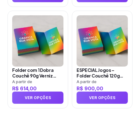
página
página
do
do
produto
Este
produto
Este
produto
produto
tem
tem
várias
várias
variantes.
variantes.
As
As
opções
opções
Folder com 1 Dobra
ESPECIAL Jogos –
podem
podem
Couchê 90g Verniz
Folder Couchê 120g
ser
ser
Total Frente e Verso
Sem Verniz
A partir de
A partir de
R$
614,00
R$
900,00
escolhidas
escolhidas
na
na
VER OPÇÕES
VER OPÇÕES
página
página
do
do
produto
produto