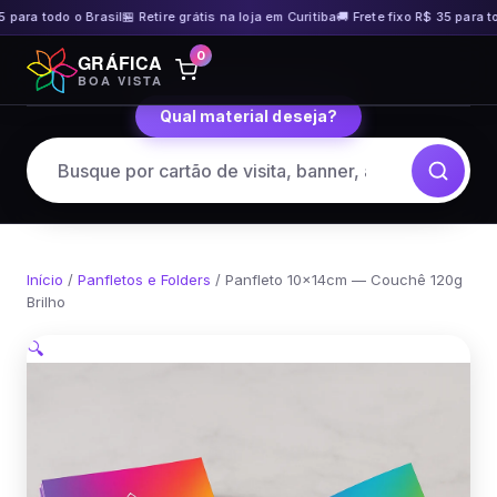
 para todo o Brasil
🏪 Retire grátis na loja em Curitiba
🚚 Frete fixo R$ 35 para tod
Pular
0
GRÁFICA
para
BOA VISTA
o
Qual material deseja?
conteúdo
Início
/
Panfletos e Folders
/ Panfleto 10x14cm — Couchê 120g
Brilho
🔍