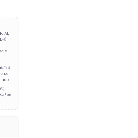
, AI,
DR).
ogle
hum a
vo sel
nado
PI,
ia) de