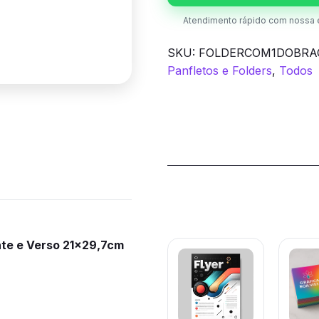
Frente
e
Atendimento rápido com nossa 
Verso
SKU:
FOLDERCOM1DOBRA
quantidade
Panfletos e Folders
,
Todos
Produtos rela
nte e Verso 21×29,7cm
Este
Este
produto
prod
tem
tem
várias
vária