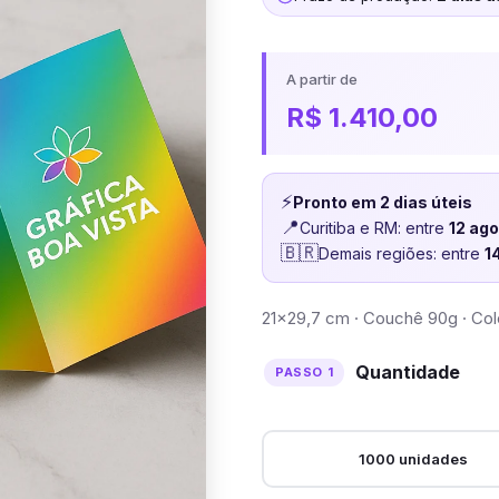
A partir de
R$
1.410,00
⚡
Pronto em 2 dias úteis
📍
Curitiba e RM: entre
12 ag
🇧🇷
Demais regiões: entre
1
21×29,7 cm · Couchê 90g · Col
Quantidade
1000 unidades