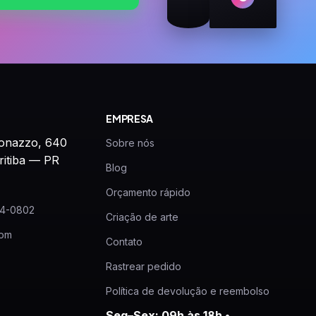
EMPRESA
onazzo, 640
Sobre nós
ritiba — PR
Blog
Orçamento rápido
24-0802
Criação de arte
com
Contato
Rastrear pedido
Política de devolução e reembolso
Seg–Sex: 09h às 18h •