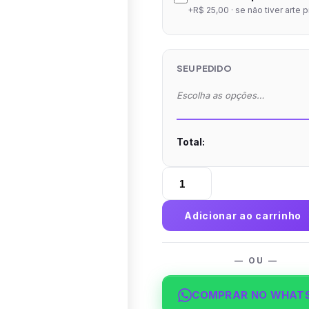
+R$ 25,00 · se não tiver arte 
SEU PEDIDO
Escolha as opções…
Total:
Folder
com
1
Adicionar ao carrinho
Dobra
Couchê
90g
— OU —
Verniz
Total
COMPRAR NO WHAT