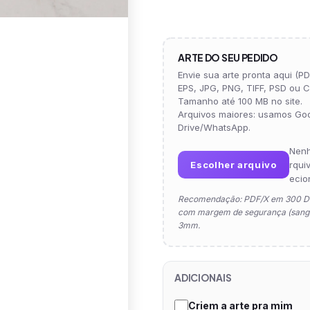
ARTE DO SEU PEDIDO
Envie sua arte pronta aqui (PDF
EPS, JPG, PNG, TIFF, PSD ou C
Tamanho até 100 MB no site.
Arquivos maiores: usamos Go
Drive/WhatsApp.
Nen
Escolher arquivo
rqui
ecio
Recomendação: PDF/X em 300 D
com margem de segurança (sangr
3mm.
ADICIONAIS
Criem a arte pra mim