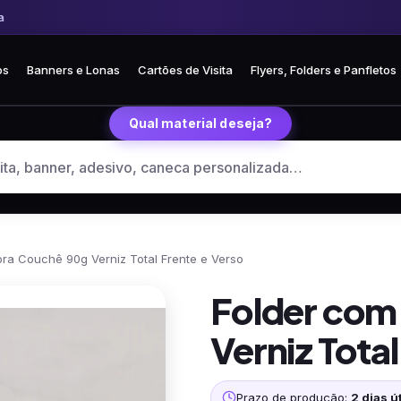
 Frete fixo R$ 35 para todo o Brasil
🏪 Retire grátis na loja em Curitiba
os
Banners e Lonas
Cartões de Visita
Flyers, Folders e Panfletos
Qual material deseja?
bra Couchê 90g Verniz Total Frente e Verso
Folder com
Verniz Total
Prazo de produção:
2 dias út