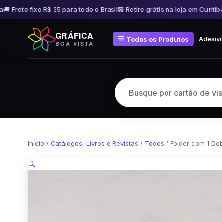
 Frete fixo R$ 35 para todo o Brasil
🏪 Retire grátis na loja em Curitiba
🚚
Pular
GRÁFICA
para
Adesiv
Todos os Produtos
BOA VISTA
o
conteúdo
Início
/
Catálogos, Livros e Revistas
/
Todos
/ Folder com 1 Do
🔍