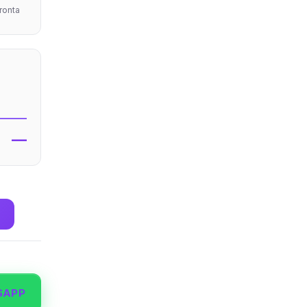
pronta
—
SAPP