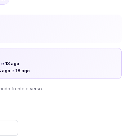
o
e
13 ago
4 ago
e
18 ago
orido frente e verso