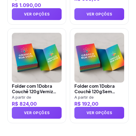
R$
1.090,00
na
na
página
página
VER OPÇÕES
VER OPÇÕES
do
do
produto
produto
Este
Este
produto
produto
tem
tem
várias
várias
variantes.
variantes.
As
As
opções
opções
Folder com 1 Dobra
Folder com 1 Dobra
podem
podem
Couchê 120g Verniz
Couchê 120g Sem
ser
ser
Total Frente e Verso
Verniz
A partir de
A partir de
R$
824,00
R$
192,00
escolhidas
escolhidas
na
na
VER OPÇÕES
VER OPÇÕES
página
página
do
do
produto
produto