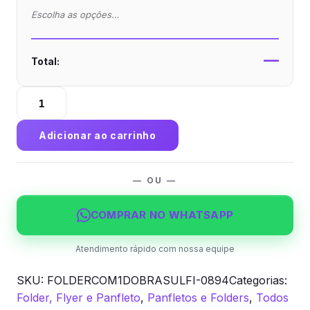
Escolha as opções…
—
Total:
Folder
com
1
Adicionar ao carrinho
Dobra
Sulfite
90g
— OU —
Sem
Verniz
COMPRAR NO WHATSAPP
quantidade
Atendimento rápido com nossa equipe
SKU:
FOLDERCOM1DOBRASULFI-0894
Categorias:
Folder, Flyer e Panfleto
,
Panfletos e Folders
,
Todos