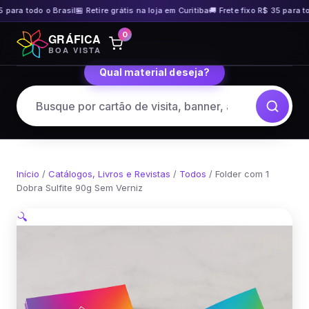
 para todo o Brasil
🏪 Retire grátis na loja em Curitiba
🚚 Frete fixo R$ 35 para tod
Pular
0
GRÁFICA
para
BOA VISTA
o
Qual material deseja?
conteúdo
Início
/
Catálogos, Livros e Revistas
/
Todos
/ Folder com 1
Dobra Sulfite 90g Sem Verniz
🔍