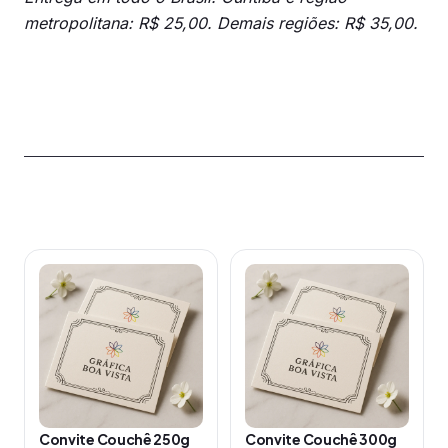
metropolitana: R$ 25,00. Demais regiões: R$ 35,00.
Produtos relacionados
Este
Este
produto
produto
tem
tem
várias
várias
variantes.
variantes.
As
As
opções
opções
Convite Couchê 250g
Convite Couchê 300g