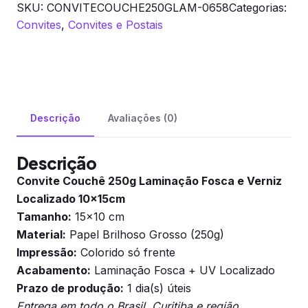
SKU:
CONVITECOUCHE250GLAM-0658
Categorias:
Convites
,
Convites e Postais
Descrição
Avaliações (0)
Descrição
Convite Couchê 250g Laminação Fosca e Verniz
Localizado 10x15cm
Tamanho:
15×10 cm
Material:
Papel Brilhoso Grosso (250g)
Impressão:
Colorido só frente
Acabamento:
Laminação Fosca + UV Localizado
Prazo de produção:
1 dia(s) úteis
Entrega em todo o Brasil. Curitiba e região