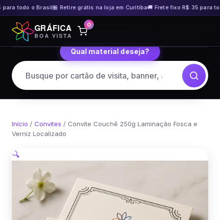
para todo o Brasil
🏪 Retire grátis na loja em Curitiba
🚚 Frete fixo R$ 35 para tod
Pular
0
GRÁFICA
para
BOA VISTA
o
Qual material deseja?
conteúdo
Início
/
Convites
/ Convite Couchê 250g Laminação Fosca e
Verniz Localizado
🔍