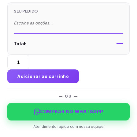
SEU PEDIDO
Escolha as opções…
—
Total:
Convite
Couchê
250g
Adicionar ao carrinho
Laminação
Fosca
e
— OU —
Verniz
Localizado
COMPRAR NO WHATSAPP
quantidade
Atendimento rápido com nossa equipe