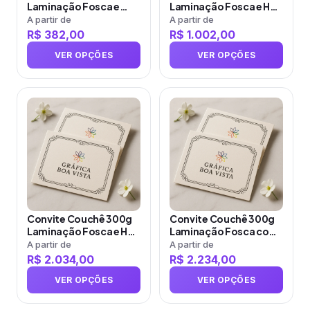
podem
podem
Laminação Fosca e
Laminação Fosca e Hot
ser
ser
Verniz Localizado
Stamping
A partir de
A partir de
R$
382,00
R$
1.002,00
escolhidas
escolhidas
na
na
VER OPÇÕES
VER OPÇÕES
página
página
do
do
produto
Este
produto
Este
produto
produto
tem
tem
várias
várias
variantes.
variantes.
As
As
opções
opções
Convite Couchê 300g
Convite Couchê 300g
podem
podem
Laminação Fosca e Hot
Laminação Fosca com
ser
ser
Stamping
Verniz Localizado e Hot
A partir de
A partir de
Stamping
R$
2.034,00
R$
2.234,00
escolhidas
escolhidas
na
na
VER OPÇÕES
VER OPÇÕES
página
página