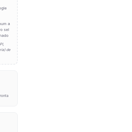
ogle
hum a
vo sel
nado
PI,
ia) de
pronta