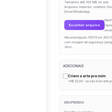
Tamanho até 100 MB no site.
Arquivos maiores: usamos Go
Drive/WhatsApp.
Nen
Escolher arquivo
rqui
ecio
Recomendação: PDF/X em 300 D
com margem de segurança (sangr
3mm.
ADICIONAIS
Criem a arte pra mim
+R$ 25,00 · se não tiver arte 
SEU PEDIDO