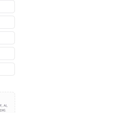
, AI,
DR).