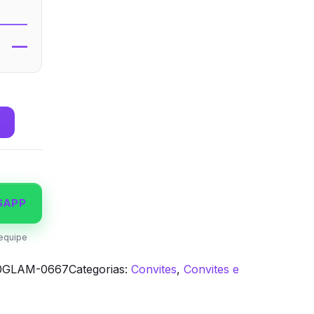
—
SAPP
equipe
0GLAM-0667
Categorias:
Convites
,
Convites e