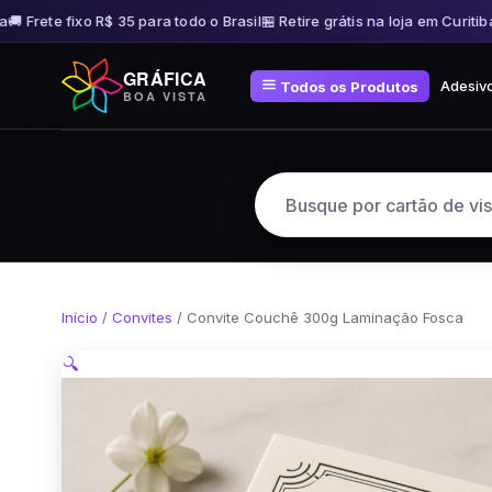
 Frete fixo R$ 35 para todo o Brasil
🏪 Retire grátis na loja em Curitiba
🚚
Pular
GRÁFICA
para
Adesiv
Todos os Produtos
BOA VISTA
o
conteúdo
Início
/
Convites
/ Convite Couchê 300g Laminação Fosca
🔍