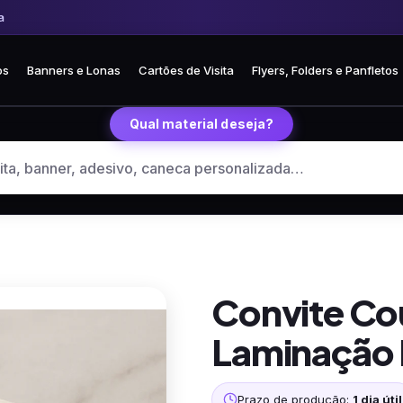
 Frete fixo R$ 35 para todo o Brasil
🏪 Retire grátis na loja em Curitiba
os
Banners e Lonas
Cartões de Visita
Flyers, Folders e Panfletos
Qual material deseja?
Convite C
Laminação
Prazo de produção:
1 dia útil