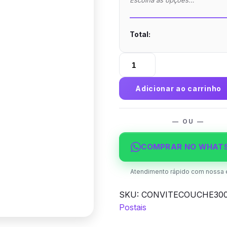
Escolha as opções…
Total:
Convite
Couchê
300g
Adicionar ao carrinho
Laminação
Fosca
quantidade
— OU —
COMPRAR NO WHAT
Atendimento rápido com nossa 
SKU:
CONVITECOUCHE30
Postais