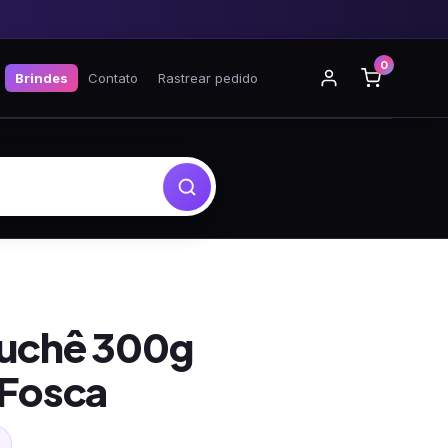
0
Brindes
Contato
Rastrear pedido
ouchê 300g
 Fosca