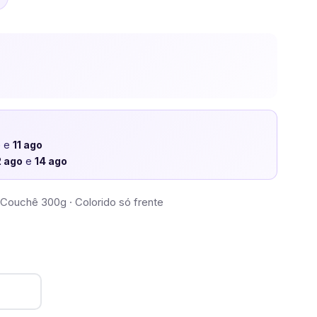
o
e
11 ago
2 ago
e
14 ago
Couchê 300g · Colorido só frente