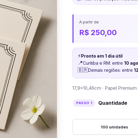
A partir de
R$
250,00
⚡
Pronto em 1 dia útil
📍
Curitiba e RM: entre
10 ag
🇧🇷
Demais regiões: entre
1
17,9×10,46cm · Papel Premium 
Quantidade
100 unidades