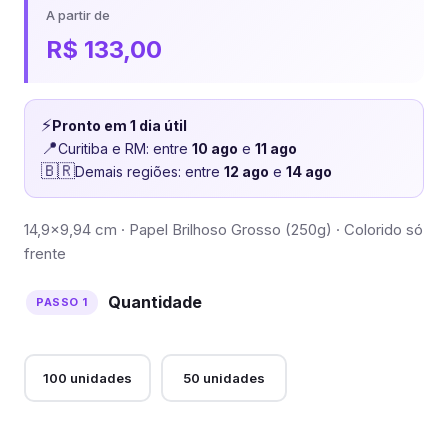
A partir de
R$
133,00
⚡
Pronto em 1 dia útil
📍
Curitiba e RM: entre
10 ago
e
11 ago
🇧🇷
Demais regiões: entre
12 ago
e
14 ago
14,9×9,94 cm · Papel Brilhoso Grosso (250g) · Colorido só
frente
Quantidade
100 unidades
50 unidades