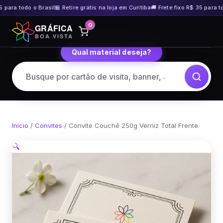
 para todo o Brasil
🏪 Retire grátis na loja em Curitiba
🚚 Frete fixo R$ 35 para tod
Pular
0
GRÁFICA
para
BOA VISTA
o
Qual material deseja?
conteúdo
Início
/
Convites
/ Convite Couchê 250g Verniz Total Frente
🔍