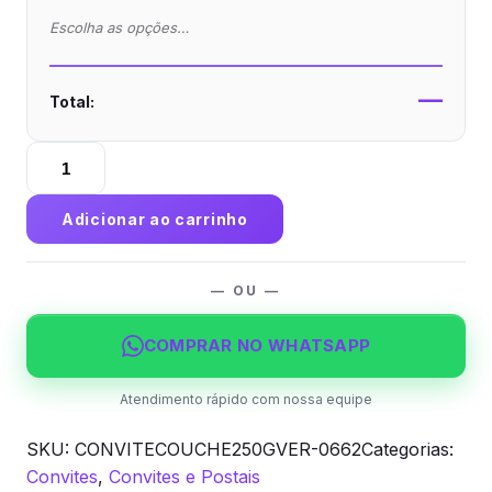
Escolha as opções…
—
Total:
Convite
Couchê
250g
Adicionar ao carrinho
Verniz
Total
Frente
— OU —
quantidade
COMPRAR NO WHATSAPP
Atendimento rápido com nossa equipe
SKU:
CONVITECOUCHE250GVER-0662
Categorias:
Convites
,
Convites e Postais