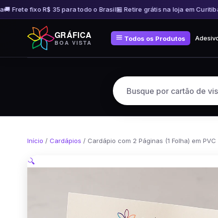
 Frete fixo R$ 35 para todo o Brasil
🏪 Retire grátis na loja em Curitiba

Pular
GRÁFICA
para
Adesiv
Todos os Produtos
BOA VISTA
o
conteúdo
Início
/
Cardápios
/ Cardápio com 2 Páginas (1 Folha) em PVC
🔍