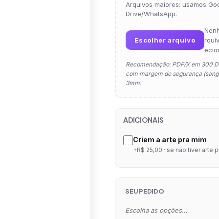
Arquivos maiores: usamos Go
Drive/WhatsApp.
Nen
Escolher arquivo
rqui
ecio
Recomendação: PDF/X em 300 D
com margem de segurança (sangr
3mm.
ADICIONAIS
Criem a arte pra mim
+R$ 25,00 · se não tiver arte 
SEU PEDIDO
Escolha as opções…