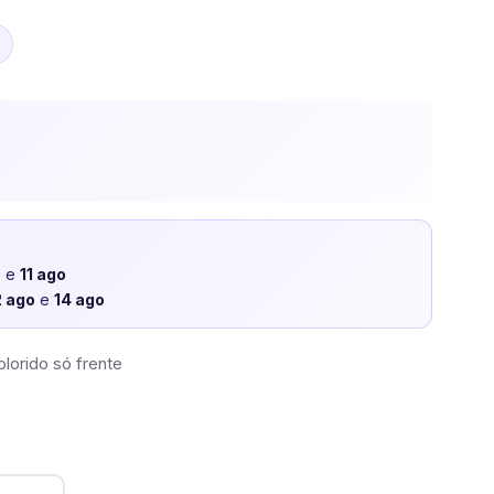
o
e
11 ago
2 ago
e
14 ago
lorido só frente