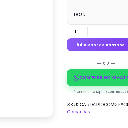
Total:
Cardápio
com
2
Adicionar ao carrinho
Páginas
(1
Folha)
— OU —
em
PVC
COMPRAR NO WHAT
0,5mm
Fosco
Atendimento rápido com nossa 
Frente
SKU:
CARDAPIOCOM2PAGI
e
Comandas
Verso
quantidade