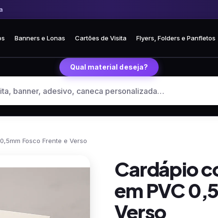
 Frete fixo R$ 35 para todo o Brasil
🏪 Retire grátis na loja em Curitiba
os
Banners e Lonas
Cartões de Visita
Flyers, Folders e Panfletos
Qual material deseja?
 0,5mm Fosco Frente e Verso
Cardápio co
em PVC 0,5
Verso