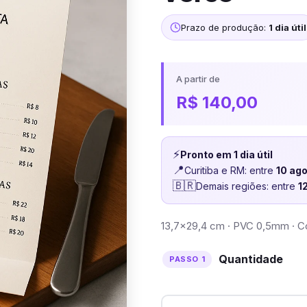
Prazo de produção:
1 dia útil
A partir de
R$
140,00
⚡
Pronto em 1 dia útil
📍
Curitiba e RM: entre
10 ag
🇧🇷
Demais regiões: entre
1
13,7×29,4 cm · PVC 0,5mm · Co
Quantidade