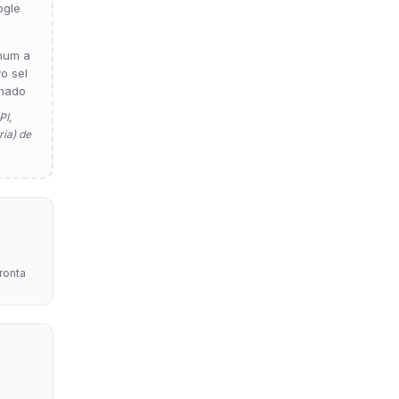
ogle
hum a
vo sel
nado
PI,
ia) de
pronta