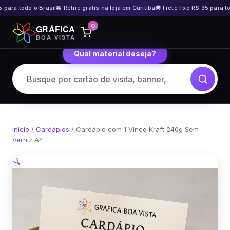
 para todo o Brasil
🏪 Retire grátis na loja em Curitiba
🚚 Frete fixo R$ 35 para tod
Pular
0
GRÁFICA
para
BOA VISTA
o
Qual material deseja?
conteúdo
Início
/
Cardápios
/ Cardápio com 1 Vinco Kraft 240g Sem
Verniz A4
🔍