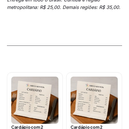
metropolitana: R$ 25,00. Demais regiões: R$ 35,00.
Produtos relacionados
Este
Este
produto
produto
tem
tem
várias
várias
variantes.
variantes.
As
As
opções
opções
Cardápio com 2
Cardápio com 2