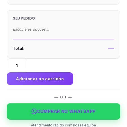
SEU PEDIDO
Escolha as opções…
—
Total:
Cardápio
com
1
Adicionar ao carrinho
Vinco
Kraft
240g
— OU —
Sem
Verniz
COMPRAR NO WHATSAPP
A4
quantidade
Atendimento rápido com nossa equipe