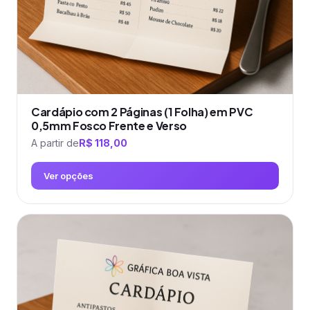
página
do
produto
Cardápio com 2 Páginas (1 Folha) em PVC
0,5mm Fosco Frente e Verso
A partir de
R$
118,00
Ver opções
Este
produto
tem
várias
variantes.
As