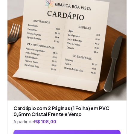
várias
variantes.
As
opções
podem
ser
escolhidas
na
página
do
produto
Cardápio com 2 Páginas (1 Folha) em PVC
0,5mm Cristal Frente e Verso
A partir de
R$
108,00