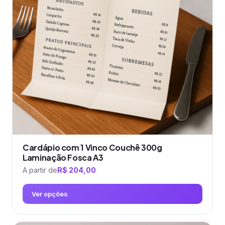
Cardápio com 1 Vinco Couchê 300g
Laminação Fosca A3
A partir de
R$
204,00
Ver opções
Este