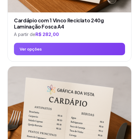
Cardápio com 1 Vinco Reciclato 240g
Laminação Fosca A4
A partir de
R$
282,00
Ver opções
Este
produto
tem
várias
variantes.
As
opções
podem
ser
escolhidas