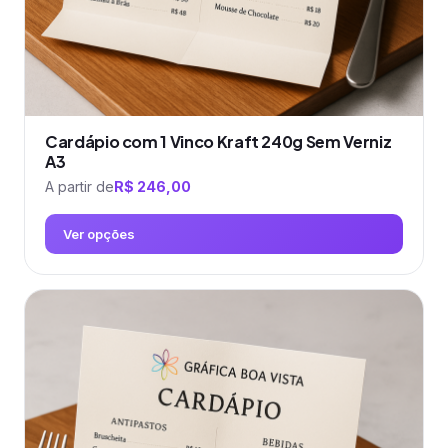
do
produto
Cardápio com 1 Vinco Kraft 240g Sem Verniz
A3
A partir de
R$
246,00
Ver opções
Este
produto
tem
várias
variantes.
As
opções