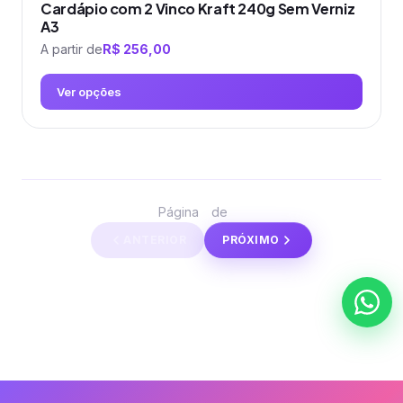
Cardápio com 2 Vinco Kraft 240g Sem Verniz
A3
A partir de
R$
256,00
Ver opções
Este
produto
tem
várias
1
14
Página
de
variantes.
ANTERIOR
PRÓXIMO
As
opções
podem
ser
escolhidas
na
página