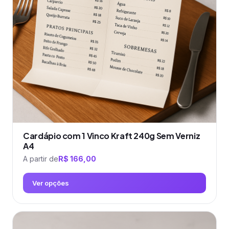
podem
ser
escolhidas
na
página
do
produto
Cardápio com 1 Vinco Kraft 240g Sem Verniz
A4
A partir de
R$
166,00
Ver opções
Este
produto