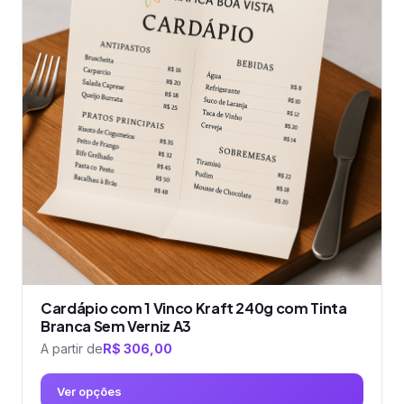
variantes.
As
opções
podem
ser
escolhidas
na
página
do
produto
Cardápio com 1 Vinco Kraft 240g com Tinta
Branca Sem Verniz A3
A partir de
R$
306,00
Ver opções