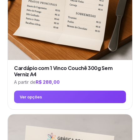
escolhidas
na
página
do
produto
Cardápio com 1 Vinco Couchê 300g Sem
Verniz A4
A partir de
R$
288,00
Ver opções
Este
produto
tem
várias