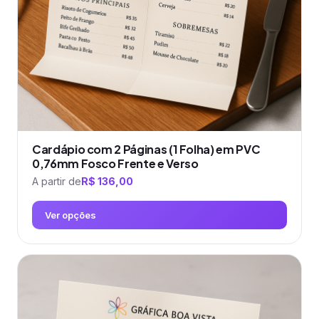
escolhidas
na
página
do
produto
Cardápio com 2 Páginas (1 Folha) em PVC
0,76mm Fosco Frente e Verso
A partir de
R$
136,00
Ver opções
Este
produto
tem
várias