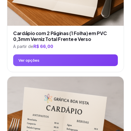
produto
Cardápio com 2 Páginas (1 Folha) em PVC
0,3mm Verniz Total Frente e Verso
A partir de
R$
66,00
Ver opções
Este
produto
tem
várias
variantes.
As
opções
podem