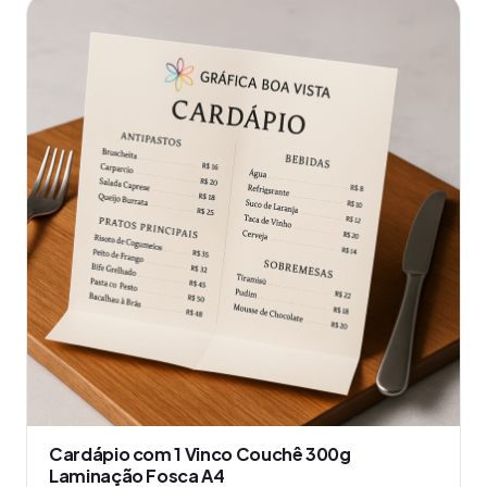
produto
tem
várias
variantes.
As
opções
podem
ser
escolhidas
na
página
do
produto
Cardápio com 1 Vinco Couchê 300g
Laminação Fosca A4