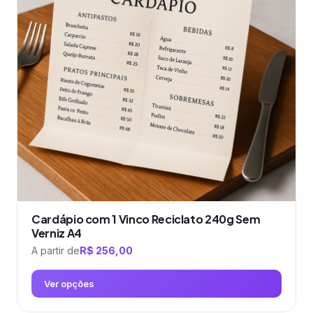
As
opções
podem
ser
escolhidas
na
página
do
produto
Cardápio com 1 Vinco Reciclato 240g Sem
Verniz A4
A partir de
R$
256,00
Ver opções