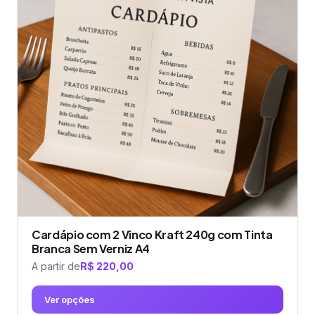
variantes.
As
opções
podem
ser
escolhidas
na
página
do
produto
Cardápio com 2 Vinco Kraft 240g com Tinta
Branca Sem Verniz A4
A partir de
R$
220,00
Ver opções