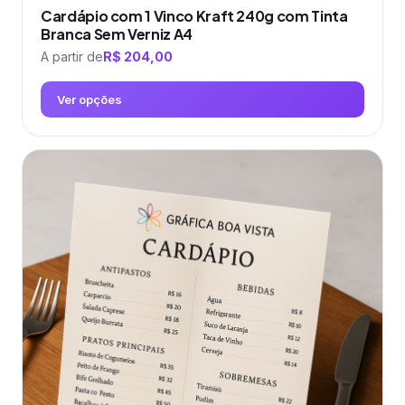
Cardápio com 1 Vinco Kraft 240g com Tinta
Branca Sem Verniz A4
A partir de
R$
204,00
Ver opções
Este
produto
tem
várias
variantes.
As
opções
podem
ser
escolhidas
na
página