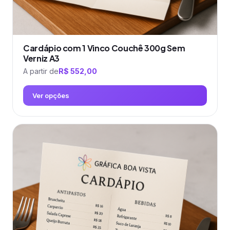
Cardápio com 1 Vinco Couchê 300g Sem
Verniz A3
A partir de
R$
552,00
Ver opções
Este
produto
tem
várias
variantes.
As
opções
podem
ser