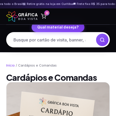
 Brasil
🏪 Retire grátis na loja em Curitiba
🚚 Frete fixo R$ 35 para todo o Brasil
🏪
Pular
0
GRÁFICA
para
BOA VISTA
o
Qual material deseja?
conteúdo
Início
/ Cardápios e Comandas
Cardápios e Comandas