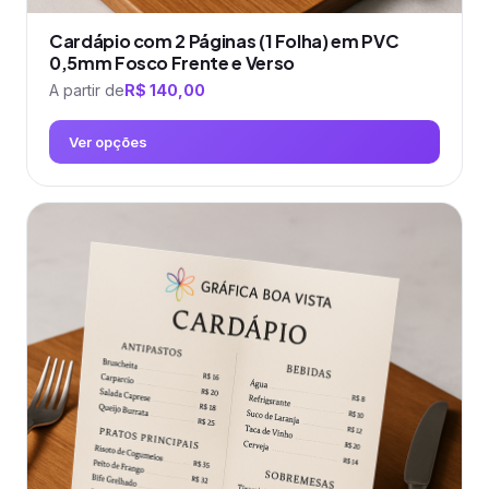
Cardápio com 2 Páginas (1 Folha) em PVC
0,5mm Fosco Frente e Verso
A partir de
R$
140,00
Ver opções
Este
produto
tem
várias
variantes.
As
opções
podem
ser
escolhidas
na