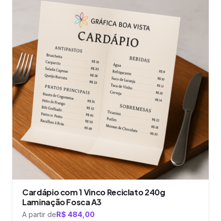
tem
várias
variantes.
As
opções
podem
ser
escolhidas
na
página
do
produto
Cardápio com 1 Vinco Reciclato 240g
Laminação Fosca A3
A partir de
R$
484,00