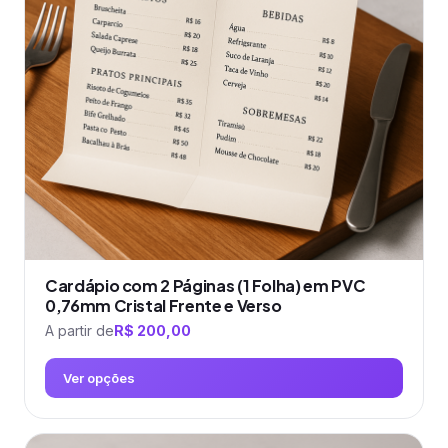
opções
podem
ser
escolhidas
na
página
do
produto
Cardápio com 2 Páginas (1 Folha) em PVC
0,76mm Cristal Frente e Verso
A partir de
R$
200,00
Ver opções
Este