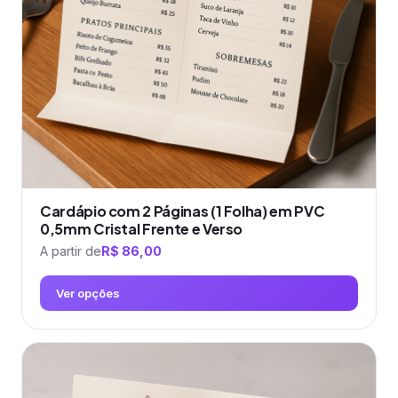
ser
escolhidas
na
página
do
produto
Cardápio com 2 Páginas (1 Folha) em PVC
0,5mm Cristal Frente e Verso
A partir de
R$
86,00
Ver opções
Este
produto
tem