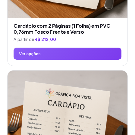
Cardápio com 2 Páginas (1 Folha) em PVC
0,76mm Fosco Frente e Verso
A partir de
R$
212,00
Ver opções
Este
produto
tem
várias
variantes.
As
opções
podem
ser