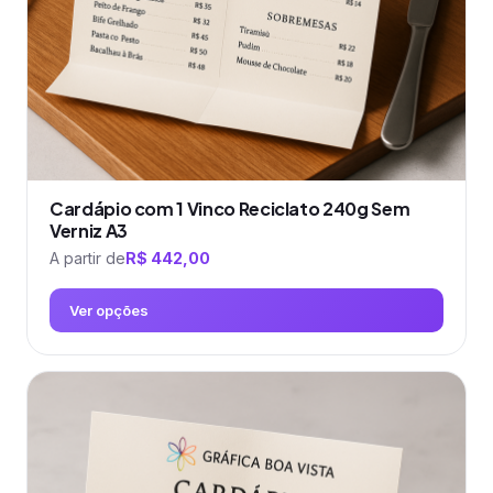
na
página
do
produto
Cardápio com 1 Vinco Reciclato 240g Sem
Verniz A3
A partir de
R$
442,00
Ver opções
Este
produto
tem
várias
variantes.