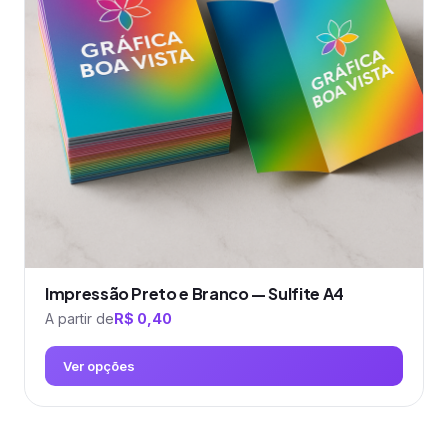
Impressão Preto e Branco — Sulfite A4
A partir de
R$
0,40
Ver opções
Este
produto