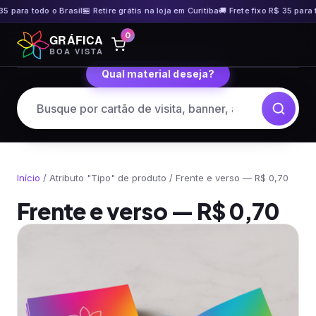
35 para todo o Brasil
🏪 Retire grátis na loja em Curitiba
🚚 Frete fixo R$ 35 para t
Pular
0
GRÁFICA
para
BOA VISTA
o
Qual material deseja?
conteúdo
Início
/ Atributo "Tipo" de produto / Frente e verso — R$ 0,70
Frente e verso — R$ 0,70