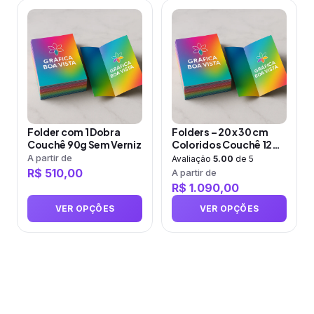
produto
produto
Este
Este
produto
produto
tem
tem
várias
várias
variantes.
variantes.
As
As
opções
opções
Folder com 1 Dobra
Folders – 20 x 30 cm
podem
podem
Couchê 90g Sem Verniz
Coloridos Couchê 120
ser
ser
gramas
A partir de
Avaliação
5.00
de 5
R$
510,00
A partir de
escolhidas
escolhidas
R$
1.090,00
na
na
página
página
VER OPÇÕES
VER OPÇÕES
do
do
produto
produto