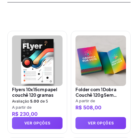
Produtos relacionados
Este
Este
produto
produto
tem
tem
várias
várias
variantes.
variantes.
As
As
opções
opções
Flyers 10x15cm papel
Folder com 1 Dobra
podem
podem
couchê 120 gramas
Couchê 120g Sem
ser
ser
Verniz
A partir de
Avaliação
5.00
de 5
R$
508,00
A partir de
escolhidas
escolhidas
R$
230,00
na
na
página
página
VER OPÇÕES
VER OPÇÕES
do
do