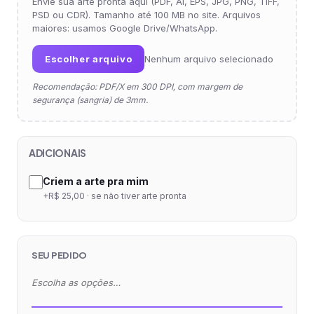
Envie sua arte pronta aqui (PDF, AI, EPS, JPG, PNG, TIFF,
PSD ou CDR). Tamanho até 100 MB no site. Arquivos
maiores: usamos Google Drive/WhatsApp.
Escolher arquivo
Nenhum arquivo selecionado
Recomendação: PDF/X em 300 DPI, com margem de
segurança (sangria) de 3mm.
ADICIONAIS
Criem a arte pra mim
+R$ 25,00 · se não tiver arte pronta
SEU PEDIDO
Escolha as opções…