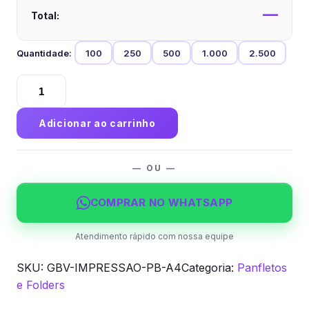
—
Total:
Quantidade:
100
250
500
1.000
2.500
Impressão
Preto
e
Adicionar ao carrinho
Branco
—
Sulfite
— OU —
A4
quantidade
COMPRAR NO WHATSAPP
Atendimento rápido com nossa equipe
SKU:
GBV-IMPRESSAO-PB-A4
Categoria:
Panfletos
e Folders