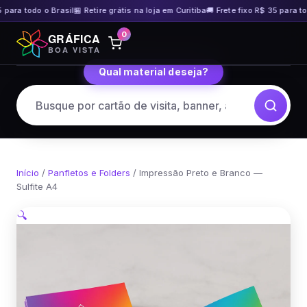
para todo o Brasil
🏪 Retire grátis na loja em Curitiba
🚚 Frete fixo R$ 35 para tod
Pular
0
GRÁFICA
para
BOA VISTA
o
Qual material deseja?
conteúdo
Início
/
Panfletos e Folders
/ Impressão Preto e Branco —
Sulfite A4
🔍