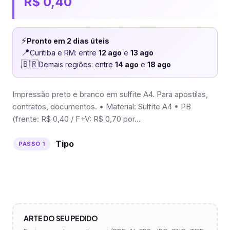
R$
0,40
⚡
Pronto em 2 dias úteis
📍
Curitiba e RM: entre
12 ago
e
13 ago
🇧🇷
Demais regiões: entre
14 ago
e
18 ago
Impressão preto e branco em sulfite A4. Para apostilas,
contratos, documentos. • Material: Sulfite A4 • PB
(frente: R$ 0,40 / F+V: R$ 0,70 por…
Tipo
ARTE DO SEU PEDIDO