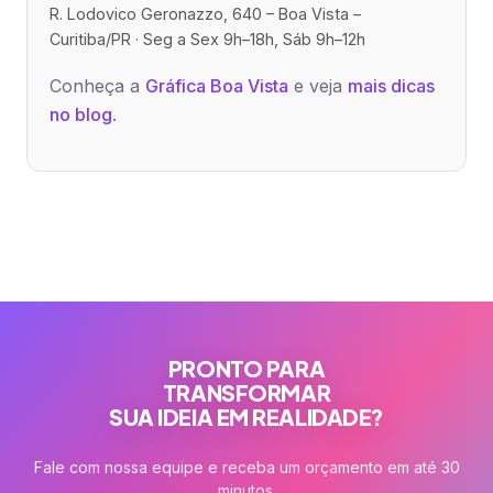
R. Lodovico Geronazzo, 640 – Boa Vista –
Curitiba/PR · Seg a Sex 9h–18h, Sáb 9h–12h
Conheça a
Gráfica Boa Vista
e veja
mais dicas
no blog
.
PRONTO PARA
TRANSFORMAR
SUA IDEIA EM REALIDADE?
Fale com nossa equipe e receba um orçamento em até 30
minutos.