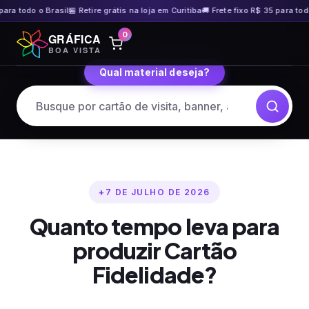
a todo o Brasil
🏪 Retire grátis na loja em Curitiba
🚚 Frete fixo R$ 35 para todo o
Pular
0
GRÁFICA
para
BOA VISTA
o
Qual material deseja?
conteúdo
7 DE JULHO DE 2026
Quanto tempo leva para
produzir Cartão
Fidelidade?