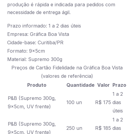
produção é rápida e indicada para pedidos com
necessidade de entrega ágil.
Prazo informado: 1 a 2 dias úteis
Empresa: Gráfica Boa Vista
Cidade-base: Curitiba/PR
Formato: 9x5cm
Material: Supremo 300g
Preços de Cartão Fidelidade na Gráfica Boa Vista
(valores de referência)
Produto
Quantidade
Valor
Prazo
1 a 2
P&B (Supremo 300g,
100 un
R$ 175
dias
9x5cm, UV frente)
úteis
1 a 2
P&B (Supremo 300g,
250 un
R$ 185
dias
9x5cm, UV frente)