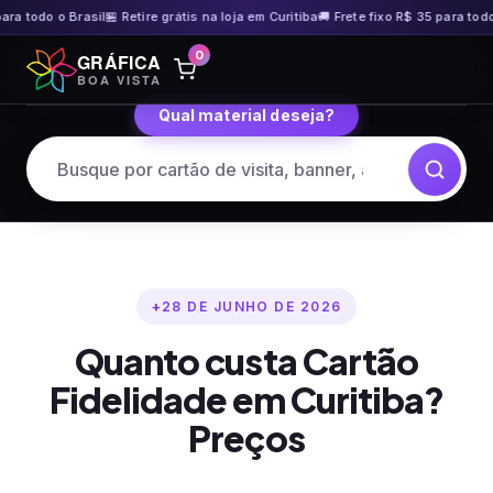
 todo o Brasil
🏪 Retire grátis na loja em Curitiba
🚚 Frete fixo R$ 35 para todo o 
Pular
0
GRÁFICA
para
BOA VISTA
o
Qual material deseja?
conteúdo
28 DE JUNHO DE 2026
Quanto custa Cartão
Fidelidade em Curitiba?
Preços