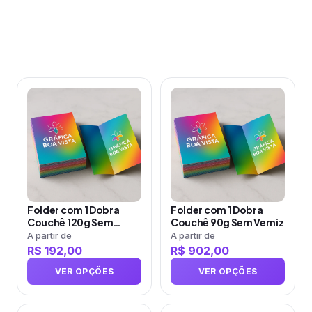
Produtos relacionados
Este
Este
produto
produto
tem
tem
várias
várias
variantes.
variantes.
As
As
opções
opções
Folder com 1 Dobra
Folder com 1 Dobra
podem
podem
Couchê 120g Sem
Couchê 90g Sem Verniz
ser
ser
Verniz
A partir de
A partir de
R$
192,00
R$
902,00
escolhidas
escolhidas
na
na
VER OPÇÕES
VER OPÇÕES
página
página
do
do