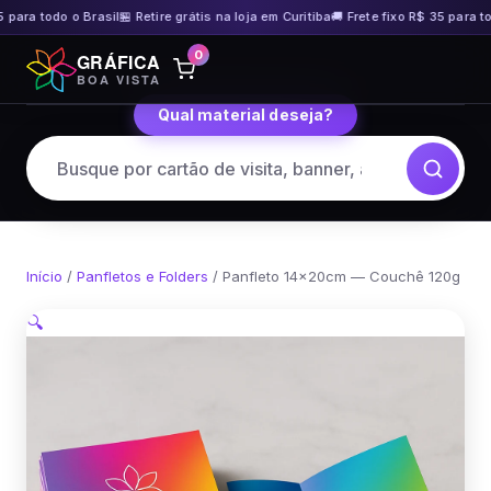
 para todo o Brasil
🏪 Retire grátis na loja em Curitiba
🚚 Frete fixo R$ 35 para tod
Pular
0
GRÁFICA
para
BOA VISTA
o
Qual material deseja?
conteúdo
Início
/
Panfletos e Folders
/ Panfleto 14x20cm — Couchê 120g
🔍