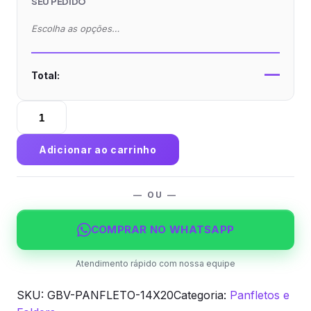
SEU PEDIDO
Escolha as opções…
—
Total:
Panfleto
14x20cm
—
Adicionar ao carrinho
Couchê
120g
quantidade
— OU —
COMPRAR NO WHATSAPP
Atendimento rápido com nossa equipe
SKU:
GBV-PANFLETO-14X20
Categoria:
Panfletos e