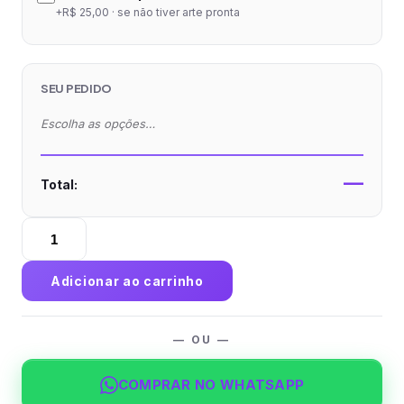
+R$ 25,00 · se não tiver arte pronta
SEU PEDIDO
Escolha as opções…
—
Total:
Balde
de
Pipoca
Adicionar ao carrinho
1
Litro
-
— OU —
Impressão
Colorida
COMPRAR NO WHATSAPP