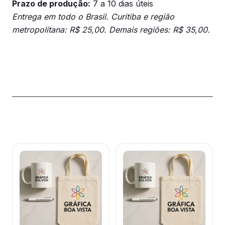
Prazo de produção:
7 a 10 dias úteis
Entrega em todo o Brasil. Curitiba e região
metropolitana: R$ 25,00. Demais regiões: R$ 35,00.
Produtos relacionados
Este
Este
produto
produto
tem
tem
várias
várias
variantes.
variantes.
As
As