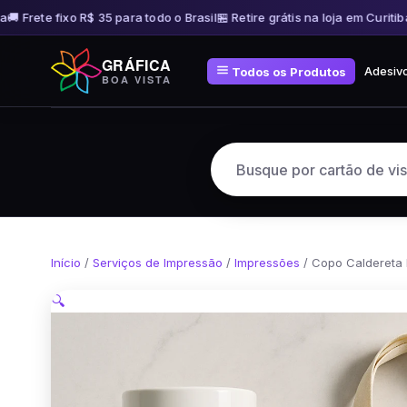
 Frete fixo R$ 35 para todo o Brasil
🏪 Retire grátis na loja em Curitiba
🚚
Pular
GRÁFICA
para
Adesiv
Todos os Produtos
BOA VISTA
o
conteúdo
Início
/
Serviços de Impressão
/
Impressões
/ Copo Caldereta 
🔍