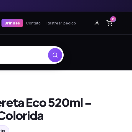
0
Brindes
Contato
Rastrear pedido
reta Eco 520ml –
Colorida
ils