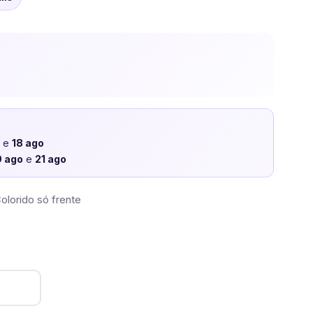
o
e
18 ago
9 ago
e
21 ago
olorido só frente