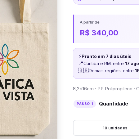
A partir de
R$
340,00
⚡
Pronto em 7 dias úteis
📍
Curitiba e RM: entre
17 ag
🇧🇷
Demais regiões: entre
1
8,2x16cm · PP Polipropileno · C
Quantidade
10 unidades