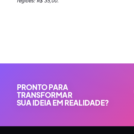
regiões: R$ 35,00.
PRONTO PARA
TRANSFORMAR
SUA IDEIA EM REALIDADE?