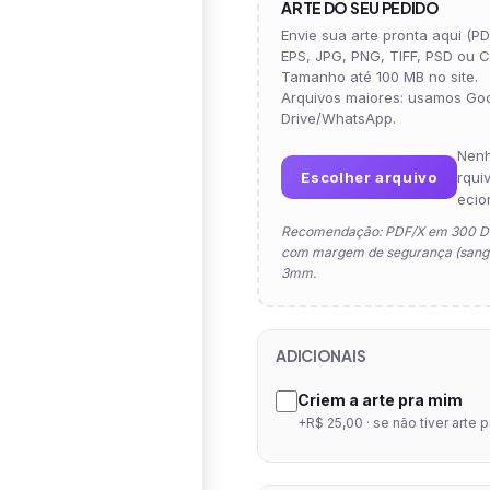
ARTE DO SEU PEDIDO
Envie sua arte pronta aqui (PDF
EPS, JPG, PNG, TIFF, PSD ou C
Tamanho até 100 MB no site.
Arquivos maiores: usamos Go
Drive/WhatsApp.
Nen
Escolher arquivo
rqui
ecio
Recomendação: PDF/X em 300 D
com margem de segurança (sangr
3mm.
ADICIONAIS
Criem a arte pra mim
+R$ 25,00 · se não tiver arte 