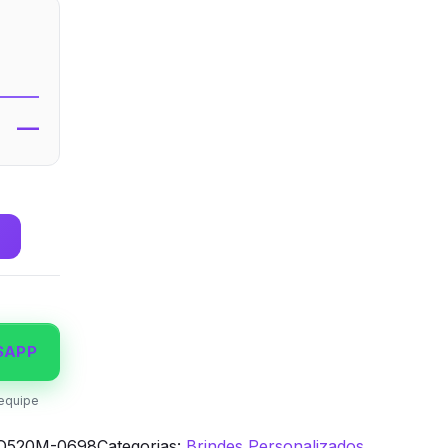
—
SAPP
equipe
O520M-0698
Categorias:
Brindes Personalizados
,