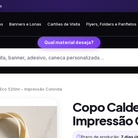
 Frete fixo R$ 35 para todo o Brasil
🏪 Retire grátis na loja em Curitiba
os
Banners e Lonas
Cartões de Visita
Flyers, Folders e Panfletos
Qual material deseja?
Eco 520ml – Impressão Colorida
Copo Calde
Impressão 
Prazo de produção:
7 dias út