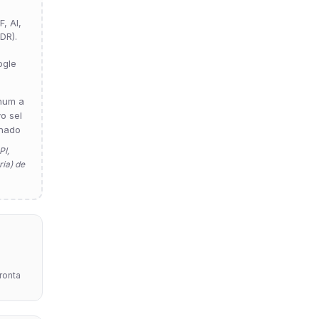
, AI,
DR).
ogle
hum a
vo sel
nado
PI,
ia) de
pronta