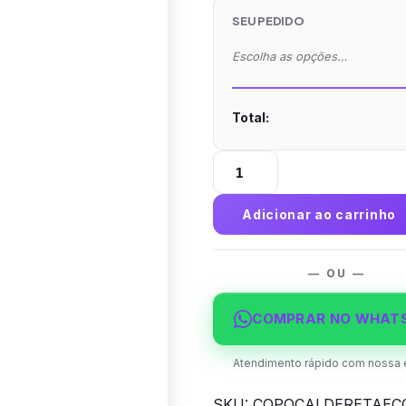
SEU PEDIDO
Escolha as opções…
Total:
Copo
Caldereta
Eco
Adicionar ao carrinho
520ml
-
Impressão
— OU —
Colorida
quantidade
COMPRAR NO WHAT
Atendimento rápido com nossa 
SKU:
COPOCALDERETAEC