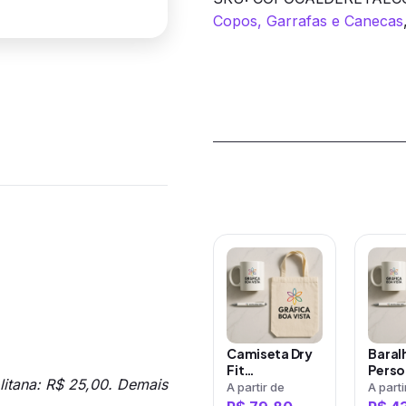
Copos, Garrafas e Canecas
Produtos rela
Este
Este
produto
prod
tem
tem
várias
vária
variantes.
varia
Camiseta Dry
Baral
As
As
Fit
Perso
olitana: R$ 25,00. Demais
Personalizada
(Frent
A partir de
A parti
opções
opçõ
DTF Masculina
Verso