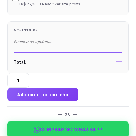
+R$ 25,00 · se não tiver arte pronta
SEU PEDIDO
Escolha as opções…
—
Total:
Balde
de
Gelo
Adicionar ao carrinho
5
Litros
-
— OU —
Impressão
Colorida
COMPRAR NO WHATSAPP