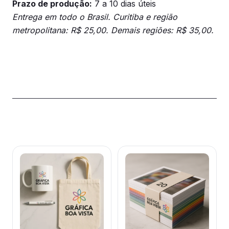
Prazo de produção:
7 a 10 dias úteis
Entrega em todo o Brasil. Curitiba e região
metropolitana: R$ 25,00. Demais regiões: R$ 35,00.
Produtos relacionados
Este
Este
produto
produto
tem
tem
várias
várias
variantes.
variantes.
As
As