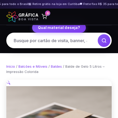
para todo o Brasil
🏪 Retire grátis na loja em Curitiba
🚚 Frete fixo R$ 35 para tod
Pular
0
GRÁFICA
para
BOA VISTA
o
Qual material deseja?
conteúdo
Início
/
Balcões e Móveis
/
Baldes
/ Balde de Gelo 5 Litros –
Impressão Colorida
🔍