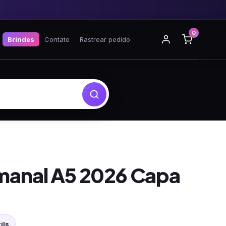
0
Brindes
Contato
Rastrear pedido
anal A5 2026 Capa
ils