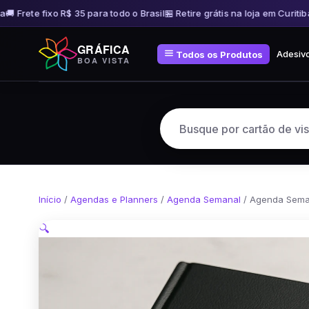
 Frete fixo R$ 35 para todo o Brasil
🏪 Retire grátis na loja em Curitiba
🚚
Pular
GRÁFICA
para
Adesiv
Todos os Produtos
BOA VISTA
o
conteúdo
Início
/
Agendas e Planners
/
Agenda Semanal
/ Agenda Sema
🔍