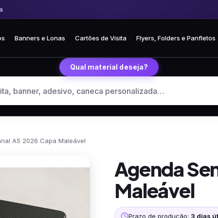
 Frete fixo R$ 35 para todo o Brasil
🏪 Retire grátis na loja em Curitiba
os
Banners e Lonas
Cartões de Visita
Flyers, Folders e Panfletos
Qual material deseja?
nal A5 2026 Capa Maleável
Agenda Sem
Maleável
Prazo de produção:
3 dias út