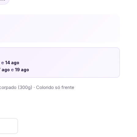
o
e
14 ago
7 ago
e
19 ago
corpado (300g) · Colorido só frente