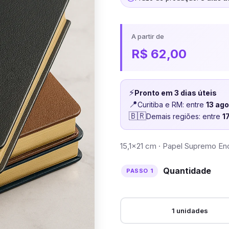
A partir de
R$
62,00
⚡
Pronto em 3 dias úteis
📍
Curitiba e RM: entre
13 ag
🇧🇷
Demais regiões: entre
1
15,1×21 cm · Papel Supremo En
Quantidade
1 unidades