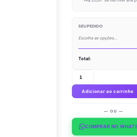
+R$ 25,00 · se não tiver arte 
SEU PEDIDO
Escolha as opções…
Total:
Agenda
Semanal
A5
Adicionar ao carrinho
2026
Capa
Maleável
— OU —
quantidade
COMPRAR NO WHAT