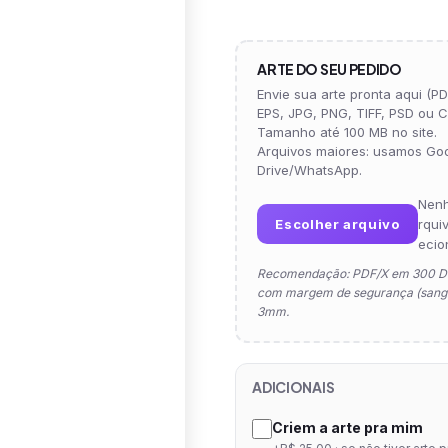
ARTE DO SEU PEDIDO
Envie sua arte pronta aqui (PDF
EPS, JPG, PNG, TIFF, PSD ou C
Tamanho até 100 MB no site.
Arquivos maiores: usamos Go
Drive/WhatsApp.
Nen
Escolher arquivo
rqui
ecio
Recomendação: PDF/X em 300 D
com margem de segurança (sangr
3mm.
ADICIONAIS
Criem a arte pra mim