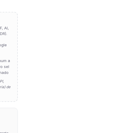
, AI,
DR).
ogle
hum a
vo sel
nado
PI,
ia) de