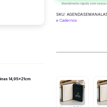
Atendimento rápido com nossa 
SKU:
AGENDASEMANALA5
e Cadernos
Produtos rela
inas 14,95x21cm
Este
Este
produto
prod
tem
tem
várias
vária
variantes.
varia