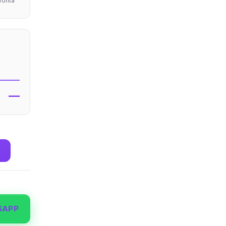
pronta
—
SAPP