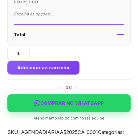
SEU PEDIDO
Escolha as opções…
—
Total:
Agenda
Diária
A5
Adicionar ao carrinho
2025
Capa
Maleável
— OU —
quantidade
COMPRAR NO WHATSAPP
Atendimento rápido com nossa equipe
SKU:
AGENDADIARIAA52025CA-0001
Categorias: