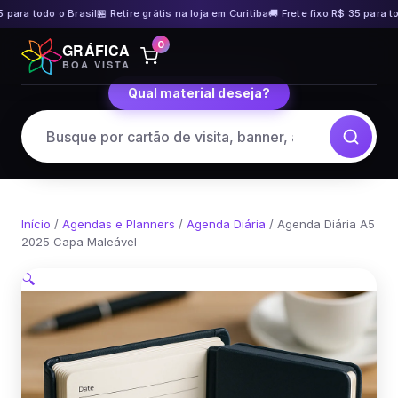
 para todo o Brasil
🏪 Retire grátis na loja em Curitiba
🚚 Frete fixo R$ 35 para tod
Pular
0
GRÁFICA
para
BOA VISTA
o
Qual material deseja?
conteúdo
Início
/
Agendas e Planners
/
Agenda Diária
/ Agenda Diária A5
2025 Capa Maleável
🔍