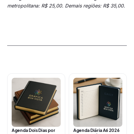
metropolitana: R$ 25,00. Demais regiões: R$ 35,00.
Produtos relacionados
Este
Este
produto
produto
tem
tem
várias
várias
variantes.
variantes.
As
As
opções
opções
Agenda Dois Dias por
Agenda Diária A6 2026
podem
podem