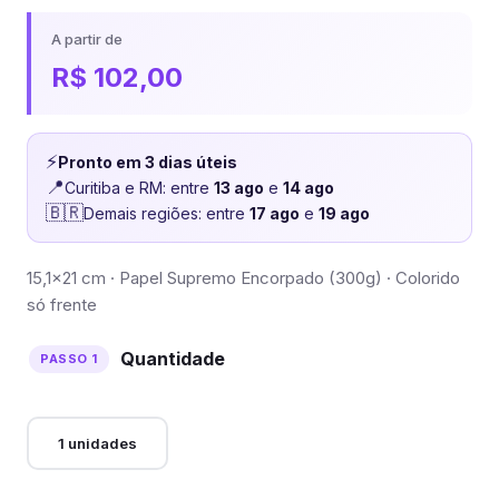
A partir de
R$
102,00
⚡
Pronto em 3 dias úteis
📍
Curitiba e RM: entre
13 ago
e
14 ago
🇧🇷
Demais regiões: entre
17 ago
e
19 ago
15,1×21 cm · Papel Supremo Encorpado (300g) · Colorido
só frente
Quantidade
1 unidades