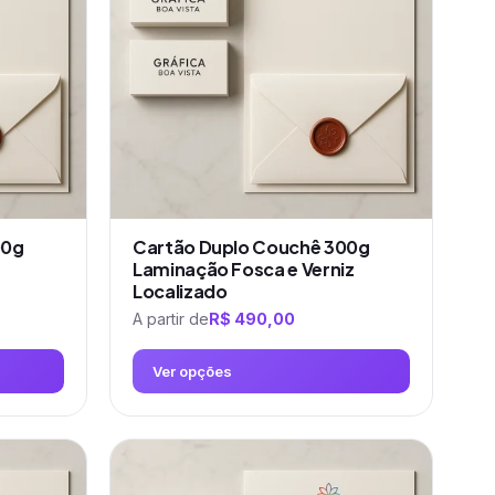
00g
Cartão Duplo Couchê 300g
Laminação Fosca e Verniz
Localizado
A partir de
R$
490,00
Ver opções
Este
produto
tem