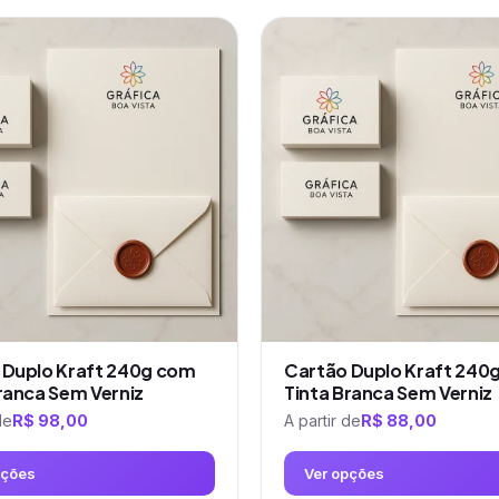
Este
produto
tem
várias
variantes.
As
opções
podem
ser
escolhidas
na
página
do
produto
 Duplo Kraft 240g com
Cartão Duplo Kraft 240
ranca Sem Verniz
Tinta Branca Sem Verniz
de
R$
98,00
A partir de
R$
88,00
pções
Ver opções