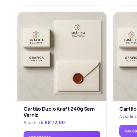
Este
Este
produto
produto
tem
tem
várias
várias
variantes.
variantes.
As
As
opções
opções
podem
podem
ser
ser
escolhidas
escolhidas
na
na
página
página
do
do
produto
produto
Cartão Duplo Kraft 240g Sem
Cartão
Verniz
A partir 
A partir de
R$
72,00
Ver o