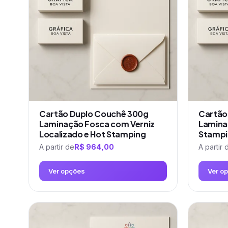
Cartão Duplo Couchê 300g
Cartão
Laminação Fosca com Verniz
Lamina
Localizado e Hot Stamping
Stampi
A partir de
R$
964,00
A partir 
Ver opções
Ver o
Este
Este
produto
produto
tem
tem