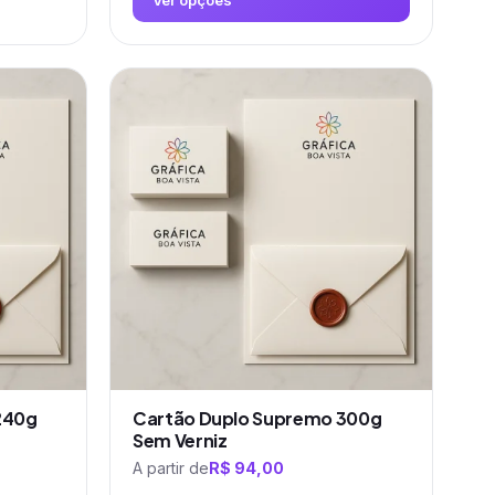
Ver opções
Este
produto
tem
várias
variantes.
As
opções
podem
ser
escolhidas
na
página
do
produto
240g
Cartão Duplo Supremo 300g
Sem Verniz
A partir de
R$
94,00