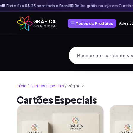
 Frete fixo R$ 35 para todo o Brasil
🏪 Retire grátis na loja em Curitiba
🚚
Pular
GRÁFICA
para
Adesiv
Todos os Produtos
BOA VISTA
o
conteúdo
Início
/
Cartões Especiais
/ Página 2
Cartões Especiais