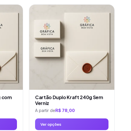
Este
produto
tem
várias
variantes.
As
opções
podem
ser
escolhidas
na
página
do
produto
g com
Cartão Duplo Kraft 240g Sem
Verniz
A partir de
R$
78,00
Ver opções