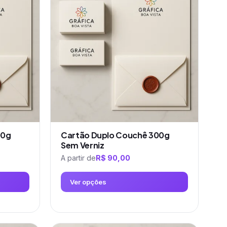
várias
variantes.
As
opções
podem
ser
escolhidas
na
página
do
produto
00g
Cartão Duplo Couchê 300g
Sem Verniz
A partir de
R$
90,00
Ver opções
Este
produto