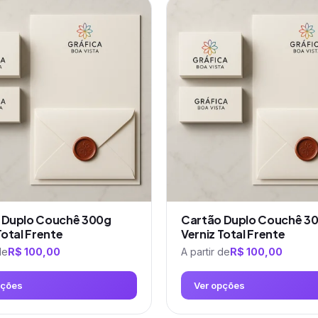
tem
várias
variantes.
As
opções
podem
ser
escolhidas
na
página
do
produto
 Duplo Couchê 300g
Cartão Duplo Couchê 3
Total Frente
Verniz Total Frente
de
R$
100,00
A partir de
R$
100,00
pções
Ver opções