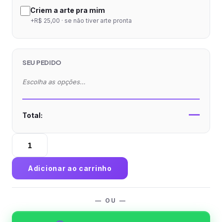
Criem a arte pra mim
+R$ 25,00 · se não tiver arte pronta
SEU PEDIDO
Escolha as opções…
—
Total:
Cartão
Duplo
Couchê
Adicionar ao carrinho
300g
Verniz
Total
— OU —
Frente