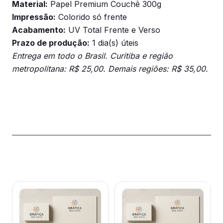
Material:
Papel Premium Couchê 300g
Impressão:
Colorido só frente
Acabamento:
UV Total Frente e Verso
Prazo de produção:
1 dia(s) úteis
Entrega em todo o Brasil. Curitiba e região
metropolitana: R$ 25,00. Demais regiões: R$ 35,00.
Produtos relacionados
Este
Este
produto
produto
tem
tem