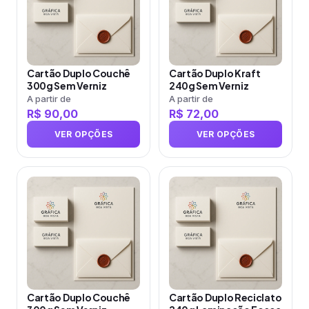
várias
várias
variantes.
variantes.
As
As
opções
opções
Cartão Duplo Couchê
Cartão Duplo Kraft
podem
podem
300g Sem Verniz
240g Sem Verniz
ser
ser
A partir de
A partir de
R$
90,00
R$
72,00
escolhidas
escolhidas
na
na
VER OPÇÕES
VER OPÇÕES
página
página
do
do
produto
Este
produto
Este
produto
produto
tem
tem
várias
várias
variantes.
variantes.
As
As
opções
opções
Cartão Duplo Couchê
Cartão Duplo Reciclato
podem
podem