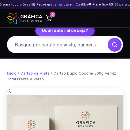
 para todo o Brasil
🏪 Retire grátis na loja em Curitiba
🚚 Frete fixo R$ 35 para tod
Pular
0
GRÁFICA
para
BOA VISTA
o
Qual material deseja?
conteúdo
Início
/
Cartão de Visita
/ Cartão Duplo Couchê 300g Verniz
Total Frente e Verso
🔍