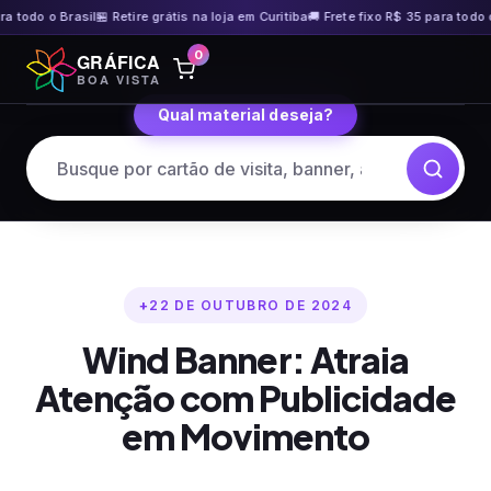
do o Brasil
🏪 Retire grátis na loja em Curitiba
🚚 Frete fixo R$ 35 para todo o Bras
Pular
0
GRÁFICA
para
BOA VISTA
o
Qual material deseja?
conteúdo
22 DE OUTUBRO DE 2024
Wind Banner: Atraia
Atenção com Publicidade
em Movimento