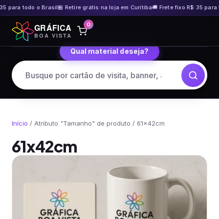
35 para todo o Brasil
🏪 Retire grátis na loja em Curitiba
🚚 Frete fixo R$ 35 para t
Pular
0
GRÁFICA
para
BOA VISTA
o
Qual material deseja?
conteúdo
Início
/ Atributo "Tamanho" de produto / 61x42cm
61x42cm