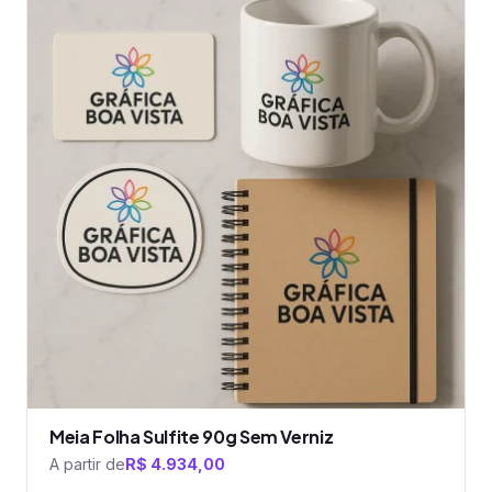
tem
várias
variantes.
As
opções
podem
ser
escolhidas
na
página
do
produto
Meia Folha Sulfite 90g Sem Verniz
A partir de
R$
4.934,00