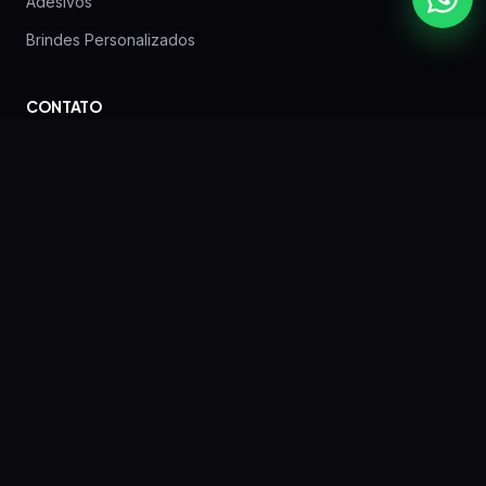
Adesivos
Brindes Personalizados
CONTATO
Rua Lodovico Geronazzo, 640 — Boa Vista —
Curitiba — PR
(41) 3257-6590
WhatsApp: (41) 99624-0802
gbv.contato@gmail.com
EMPRESA
Sobre nós
Blog
Orçamento rápido