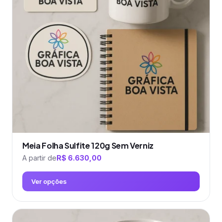
Meia Folha Sulfite 120g Sem Verniz
A partir de
R$
6.630,00
Ver opções
Este
produto