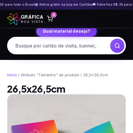
35 para todo o Brasil
🏪 Retire grátis na loja em Curitiba
🚚 Frete fixo R$ 35 para t
Pular
0
GRÁFICA
para
BOA VISTA
o
Qual material deseja?
conteúdo
Início
/ Atributo "Tamanho" de produto / 26,5x26,5cm
26,5x26,5cm