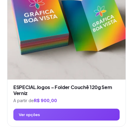
ESPECIAL Jogos – Folder Couchê 120g Sem
Verniz
A partir de
R$
900,00
Ver opções
Este