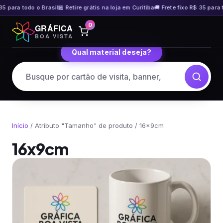
35 para todo o Brasil
🏪 Retire grátis na loja em Curitiba
🚚 Frete fixo R$ 35 para t
Pular
0
GRÁFICA
para
BOA VISTA
o
Qual material deseja?
conteúdo
Início
/ Atributo "Tamanho" de produto / 16x9cm
16x9cm