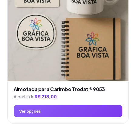
Almofada para Carimbo Trodat ® 9053
A partir de
R$
218,00
Ver opções
Este
produto