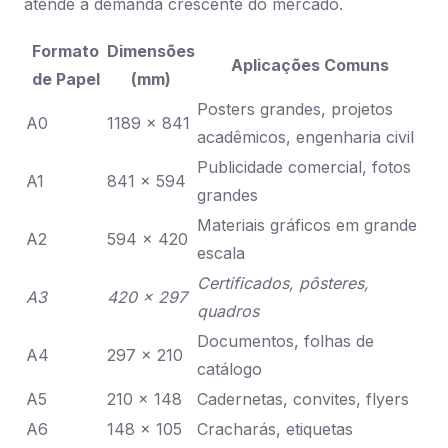
atende à demanda crescente do mercado.
Formato
Dimensões
Aplicações Comuns
de Papel
(mm)
Posters grandes, projetos
A0
1189 x 841
acadêmicos, engenharia civil
Publicidade comercial, fotos
A1
841 x 594
grandes
Materiais gráficos em grande
A2
594 x 420
escala
Certificados, pôsteres,
A3
420 x 297
quadros
Documentos, folhas de
A4
297 x 210
catálogo
A5
210 x 148
Cadernetas, convites, flyers
A6
148 x 105
Cracharás, etiquetas