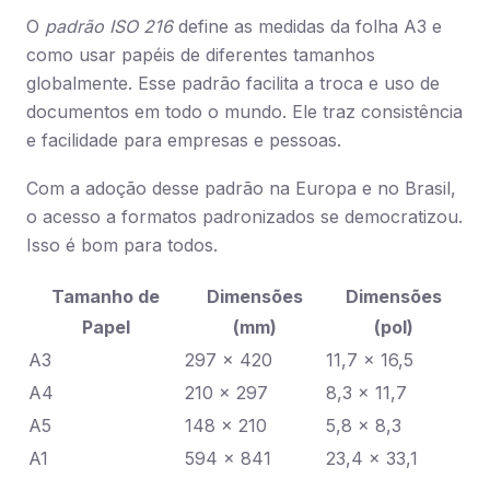
O
padrão ISO 216
define as medidas da folha A3 e
como usar papéis de diferentes tamanhos
globalmente. Esse padrão facilita a troca e uso de
documentos em todo o mundo. Ele traz consistência
e facilidade para empresas e pessoas.
Com a adoção desse padrão na Europa e no Brasil,
o acesso a formatos padronizados se democratizou.
Isso é bom para todos.
Tamanho de
Dimensões
Dimensões
Papel
(mm)
(pol)
A3
297 x 420
11,7 x 16,5
A4
210 x 297
8,3 x 11,7
A5
148 x 210
5,8 x 8,3
A1
594 x 841
23,4 x 33,1