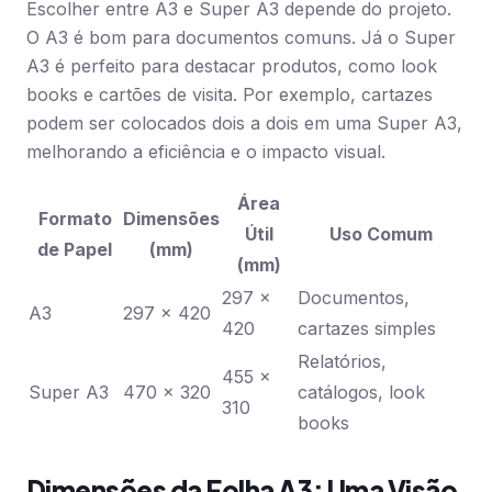
Escolher entre A3 e Super A3 depende do projeto.
O A3 é bom para documentos comuns. Já o Super
A3 é perfeito para destacar produtos, como look
books e cartões de visita. Por exemplo, cartazes
podem ser colocados dois a dois em uma Super A3,
melhorando a eficiência e o impacto visual.
Área
Formato
Dimensões
Útil
Uso Comum
de Papel
(mm)
(mm)
297 x
Documentos,
A3
297 x 420
420
cartazes simples
Relatórios,
455 x
Super A3
470 x 320
catálogos, look
310
books
Dimensões da Folha A3: Uma Visão