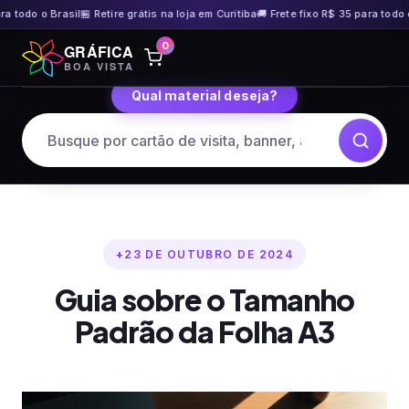
odo o Brasil
🏪 Retire grátis na loja em Curitiba
🚚 Frete fixo R$ 35 para todo o Br
Pular
0
GRÁFICA
para
BOA VISTA
o
Qual material deseja?
conteúdo
23 DE OUTUBRO DE 2024
Guia sobre o Tamanho
Padrão da Folha A3