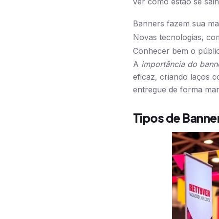
ver como estão se sain
Banners fazem sua mar
Novas tecnologias, co
Conhecer bem o públic
A
importância do bann
eficaz, criando laços 
entregue de forma mar
Tipos de Banner