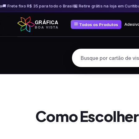
 Frete fixo R$ 35 para todo o Brasil
🏪 Retire grátis na loja em Curitiba
🚚 
Pular
GRÁFICA
para
Adesiv
Todos os Produtos
BOA VISTA
o
conteúdo
Como Escolher 