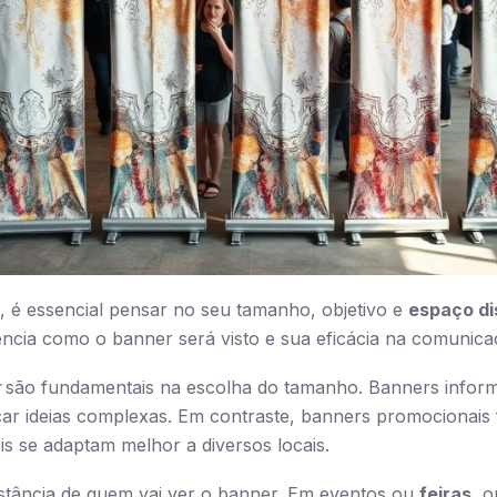
 é essencial pensar no seu tamanho, objetivo e
espaço di
ncia como o banner será visto e sua eficácia na comunica
são fundamentais na escolha do tamanho. Banners inform
icar ideias complexas. Em contraste, banners promociona
s se adaptam melhor a diversos locais.
stância de quem vai ver o banner. Em eventos ou
feiras
, 