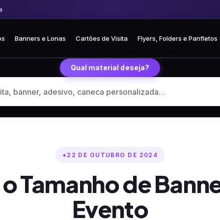
Frete fixo R$ 35 para todo o Brasil
🏪 Retire grátis na loja em Curitiba
os
Banners e Lonas
Cartões de Visita
Flyers, Folders e Panfletos
Qual material deseja?
22 DE OUTUBRO DE 2024
o Tamanho de Banner
Evento