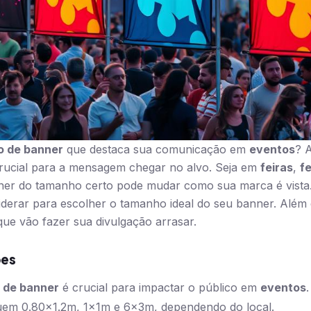
 de banner
que destaca sua comunicação em
eventos
? A
crucial para a mensagem chegar no alvo. Seja em
feiras
,
f
ner do tamanho certo pode mudar como sua marca é vista.
iderar para escolher o tamanho ideal do seu banner. Além 
que vão fazer sua divulgação arrasar.
ões
 de banner
é crucial para impactar o público em
eventos
.
uem 0.80×1.2m, 1x1m e 6x3m, dependendo do local.