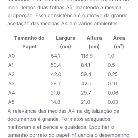
meio, temos duas folhas A5, mantendo a mesma
proporção. Essa consistência é o motivo da grande
aceitação das medidas A4 em vários ambientes.
Tamanho do
Largura
Altura
Área
Papel
(cm)
(cm)
(m²)
A0
84.1
118.9
1.0
A1
59.4
84.1
0.5
A2
42.0
59.4
0.25
A3
29.7
42.0
0.10
A4
21.0
29.7
0.06
A5
14.8
21.0
0.03
A relevância das medidas A4 na digitalização de
documentos é grande. Formatos adequados
melhoram a eficiência e qualidade. Escolher o
tamanho correto do papel influencia o desempenho