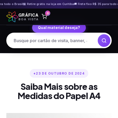
odo o Brasil
🏪 Retire grátis na loja em Curitiba
🚚 Frete fixo R$ 35 para todo o Br
Pular
0
GRÁFICA
para
BOA VISTA
o
Qual material deseja?
conteúdo
23 DE OUTUBRO DE 2024
Saiba Mais sobre as
Medidas do Papel A4