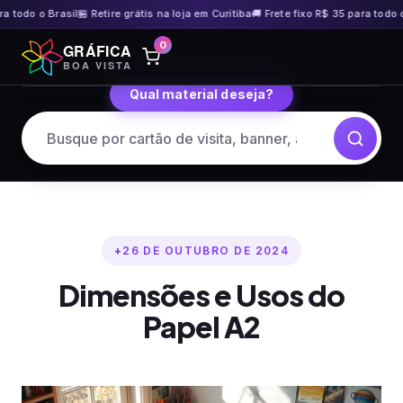
odo o Brasil
🏪 Retire grátis na loja em Curitiba
🚚 Frete fixo R$ 35 para todo o Bra
Pular
0
GRÁFICA
para
BOA VISTA
o
Qual material deseja?
conteúdo
26 DE OUTUBRO DE 2024
Dimensões e Usos do
Papel A2