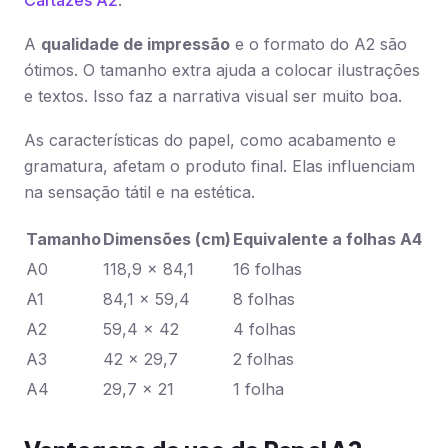
Cartazes A2
.
A
qualidade de impressão
e o formato do A2 são
ótimos. O tamanho extra ajuda a colocar ilustrações
e textos. Isso faz a narrativa visual ser muito boa.
As características do papel, como acabamento e
gramatura, afetam o produto final. Elas influenciam
na sensação tátil e na estética.
Tamanho
Dimensões (cm)
Equivalente a folhas A4
A0
118,9 x 84,1
16 folhas
A1
84,1 x 59,4
8 folhas
A2
59,4 x 42
4 folhas
A3
42 x 29,7
2 folhas
A4
29,7 x 21
1 folha