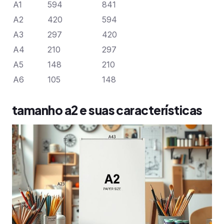
A1
594
841
A2
420
594
A3
297
420
A4
210
297
A5
148
210
A6
105
148
tamanho a2 e suas características