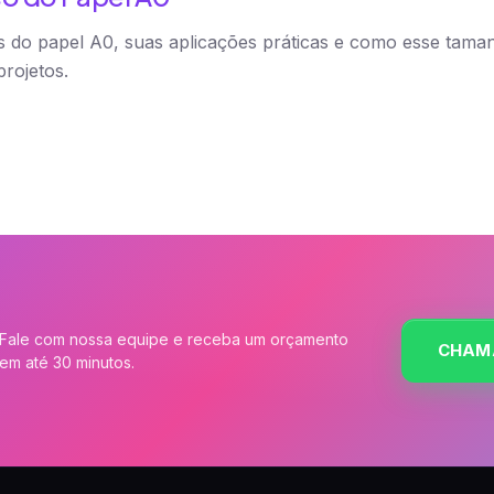
 do papel A0, suas aplicações práticas e como esse taman
rojetos.
Fale com nossa equipe e receba um orçamento
CHAM
em até 30 minutos.