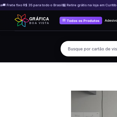
 Frete fixo R$ 35 para todo o Brasil
🏪 Retire grátis na loja em Curitiba

Pular
GRÁFICA
para
Adesiv
Todos os Produtos
BOA VISTA
o
conteúdo