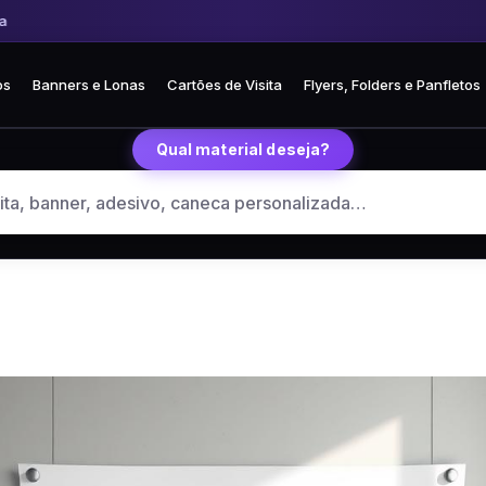
 Frete fixo R$ 35 para todo o Brasil
🏪 Retire grátis na loja em Curitiba
os
Banners e Lonas
Cartões de Visita
Flyers, Folders e Panfletos
Qual material deseja?