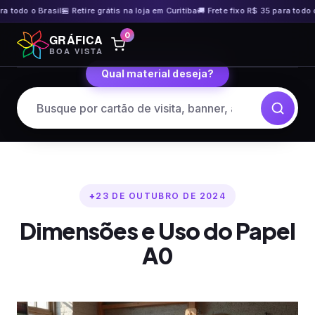
odo o Brasil
🏪 Retire grátis na loja em Curitiba
🚚 Frete fixo R$ 35 para todo o Bra
Pular
0
GRÁFICA
para
BOA VISTA
o
Qual material deseja?
conteúdo
23 DE OUTUBRO DE 2024
Dimensões e Uso do Papel
A0