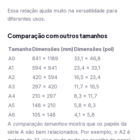
Essa relação ajuda muito na versatilidade para
diferentes usos.
Comparação com outros tamanhos
Tamanho
Dimensões (mm)
Dimensões (pol)
A0
841 x 1189
33,1 x 46,8
A1
594 x 841
23,4 x 33,1
A2
420 x 594
16,5 x 23,4
A3
297 x 420
11,7 x 16,5
A4
210 x 297
8,3 x 11,7
A5
148 x 210
5,8 x 8,3
A6
105 x 148
4,1 x 5,8
A
comparação tamanhos
mostra que os papéis da
série A são bem relacionados. Por exemplo, o A2 é