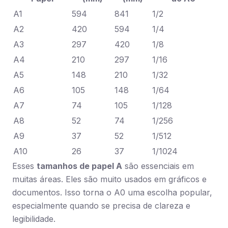
A1
594
841
1/2
A2
420
594
1/4
A3
297
420
1/8
A4
210
297
1/16
A5
148
210
1/32
A6
105
148
1/64
A7
74
105
1/128
A8
52
74
1/256
A9
37
52
1/512
A10
26
37
1/1024
Esses
tamanhos de papel A
são essenciais em
muitas áreas. Eles são muito usados em gráficos e
documentos. Isso torna o A0 uma escolha popular,
especialmente quando se precisa de clareza e
legibilidade.