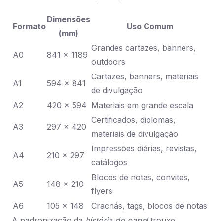
Dimensões
Formato
Uso Comum
(mm)
Grandes cartazes, banners,
A0
841 x 1189
outdoors
Cartazes, banners, materiais
A1
594 x 841
de divulgação
A2
420 x 594
Materiais em grande escala
Certificados, diplomas,
A3
297 x 420
materiais de divulgação
Impressões diárias, revistas,
A4
210 x 297
catálogos
Blocos de notas, convites,
A5
148 x 210
flyers
A6
105 x 148
Crachás, tags, blocos de notas
A padronização da
história do papel
trouxe