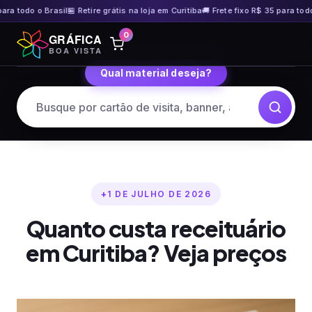
a todo o Brasil
🏪 Retire grátis na loja em Curitiba
🚚 Frete fixo R$ 35 para todo o 
Pular
0
GRÁFICA
para
BOA VISTA
o
Qual material deseja?
conteúdo
1 DE JULHO DE 2026
Quanto custa receituário
em Curitiba? Veja preços