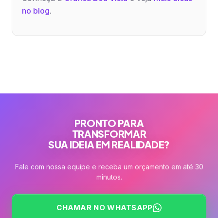
no blog
.
PRONTO PARA
TRANSFORMAR
SUA IDEIA EM REALIDADE?
Fale com nossa equipe e receba um orçamento em até 30
minutos.
CHAMAR NO WHATSAPP