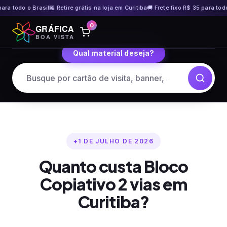
 todo o Brasil
🏪 Retire grátis na loja em Curitiba
🚚 Frete fixo R$ 35 para todo o 
Pular
0
GRÁFICA
para
BOA VISTA
o
Qual material deseja?
conteúdo
1 DE JULHO DE 2026
Quanto custa Bloco
Copiativo 2 vias em
Curitiba?