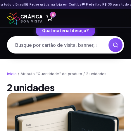
Brasil
🏪 Retire grátis na loja em Curitiba
🚚 Frete fixo R$ 35 para todo o Brasil
🏪
Pular
0
GRÁFICA
para
BOA VISTA
o
Qual material deseja?
conteúdo
Início
/ Atributo "Quantidade" de produto / 2 unidades
2 unidades