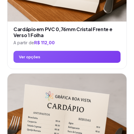
Cardápio em PVC 0,76mm Cristal Frente e
Verso 1 Folha
A partir de
R$
112,00
Ver opções
Este
produto
tem
várias
variantes.
As
opções
podem
ser