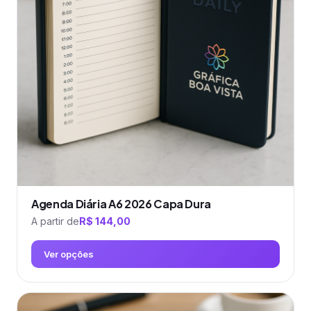
Agenda Diária A6 2026 Capa Dura
A partir de
R$
144,00
Ver opções
Este
produto