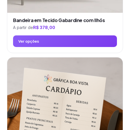
Bandeira em Tecido Gabardine com Ilhós
A partir de
R$
378,00
Ver opções
Este
produto
tem
várias
variantes.
As
opções
podem
ser
escolhidas
na