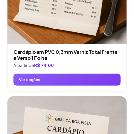
página
do
produto
Cardápio em PVC 0,3mm Verniz Total Frente
e Verso 1 Folha
A partir de
R$
74,00
Ver opções
Este
produto
tem
várias
variantes.
As