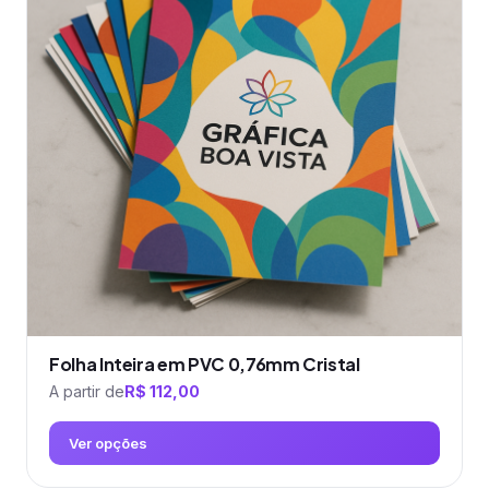
variantes.
As
opções
podem
ser
escolhidas
na
página
do
produto
Folha Inteira em PVC 0,76mm Cristal
A partir de
R$
112,00
Ver opções