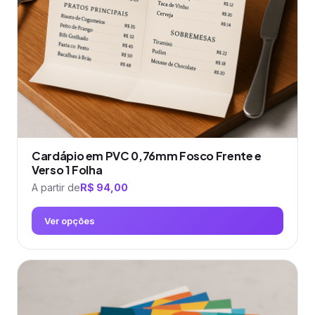
escolhidas
na
página
do
produto
Cardápio em PVC 0,76mm Fosco Frente e
Verso 1 Folha
A partir de
R$
94,00
Ver opções
Este
produto
tem
várias