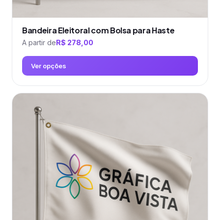
Bandeira Eleitoral com Bolsa para Haste
A partir de
R$
278,00
Ver opções
Este
produto
tem
várias
variantes.
As
opções
podem
ser
escolhidas
na