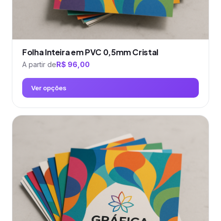
produto
Folha Inteira em PVC 0,5mm Cristal
A partir de
R$
96,00
Ver opções
Este
produto
tem
várias
variantes.
As
opções
podem
ser