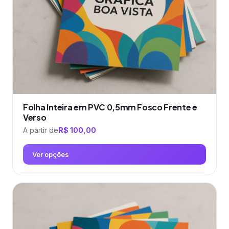
escolhidas
na
página
do
produto
Folha Inteira em PVC 0,5mm Fosco Frente e
Verso
A partir de
R$
100,00
Ver opções
Este
produto
tem
várias