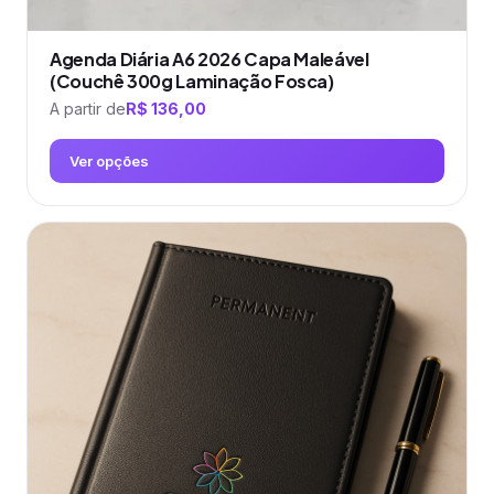
Agenda Diária A6 2026 Capa Maleável
(Couchê 300g Laminação Fosca)
A partir de
R$
136,00
Ver opções
Este
produto
tem
várias
variantes.
As
opções
podem
ser
escolhidas
na