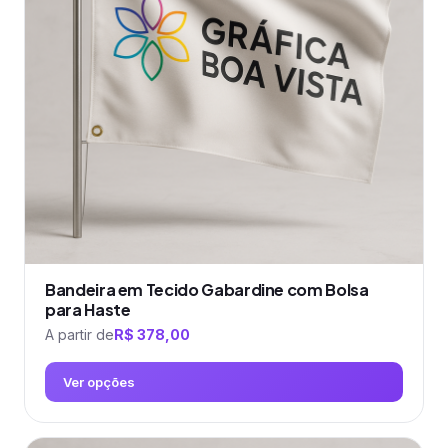
opções
podem
ser
escolhidas
na
página
do
produto
Bandeira em Tecido Gabardine com Bolsa
para Haste
A partir de
R$
378,00
Ver opções
Este