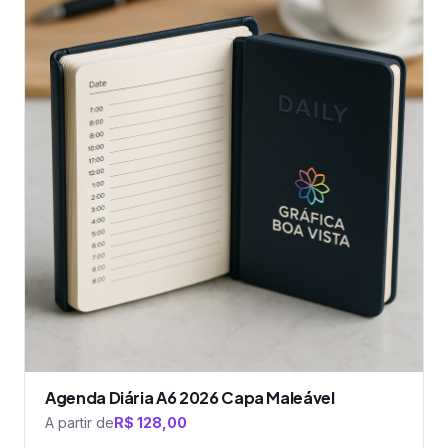
tem
várias
variantes.
As
opções
podem
ser
escolhidas
na
página
do
produto
Agenda Diária A6 2026 Capa Maleável
A partir de
R$
128,00