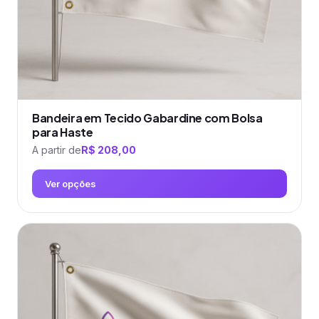
página
do
produto
Bandeira em Tecido Gabardine com Bolsa
para Haste
A partir de
R$
208,00
Ver opções
Este
produto
tem
várias
variantes.
As