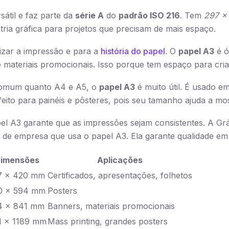
sátil e faz parte da
série A
do
padrão ISO 216
. Tem
297 x
tria gráfica para projetos que precisam de mais espaço.
izar a impressão e para a
história do papel
. O
papel A3
é ó
e materiais promocionais. Isso porque tem espaço para criar
comum quanto A4 e A5, o
papel A3
é muito útil. É usado e
eito para painéis e pôsteres, pois seu tamanho ajuda a mos
l A3 garante que as impressões sejam consistentes. A Grá
 de empresa que usa o papel A3. Ela garante qualidade em 
imensões
Aplicações
7 x 420 mm
Certificados, apresentações, folhetos
0 x 594 mm
Posters
4 x 841 mm
Banners, materiais promocionais
1 x 1189 mm
Mass printing, grandes posters