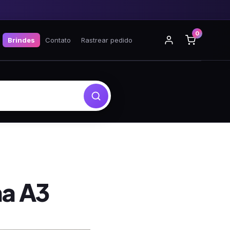
0
Brindes
Contato
Rastrear pedido
ha A3