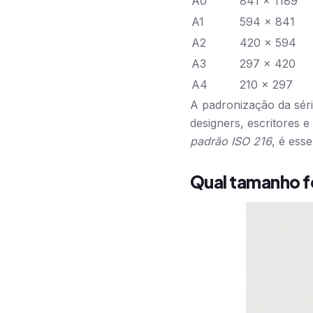
A0
841 x 1189
A1
594 x 841
A2
420 x 594
A3
297 x 420
A4
210 x 297
A padronização da séri
designers, escritores e
padrão ISO 216
, é ess
Qual tamanho f