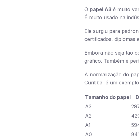
O
papel A3
é muito ver
É muito usado na indús
Ele surgiu para padron
certificados, diplomas 
Embora não seja tão 
gráfico. Também é perf
A normalização do pape
Curitiba, é um exemplo
Tamanho do papel
D
A3
29
A2
42
A1
59
A0
84