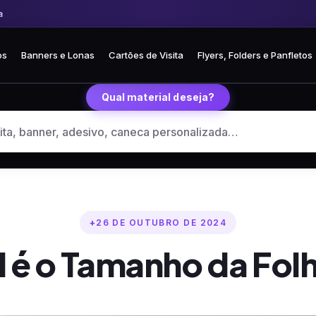
 Frete fixo R$ 35 para todo o Brasil
🏪 Retire grátis na loja em Curitiba
os
Banners e Lonas
Cartões de Visita
Flyers, Folders e Panfletos
Qual material deseja?
26 DE OUTUBRO DE 2024
 é o Tamanho da Fol