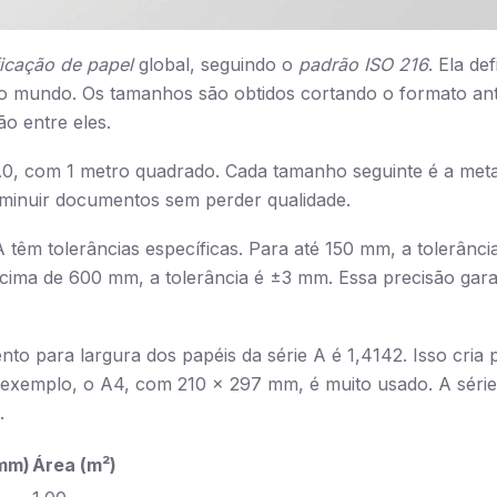
ficação de papel
global, seguindo o
padrão ISO 216
. Ela de
o mundo. Os tamanhos são obtidos cortando o formato ant
ão entre eles.
0, com 1 metro quadrado. Cada tamanho seguinte é a metad
iminuir documentos sem perder qualidade.
 têm tolerâncias específicas. Para até 150 mm, a tolerânci
ima de 600 mm, a tolerância é ±3 mm. Essa precisão gara
to para largura dos papéis da série A é 1,4142. Isso cria 
 exemplo, o A4, com 210 x 297 mm, é muito usado. A série
.
mm)
Área (m²)