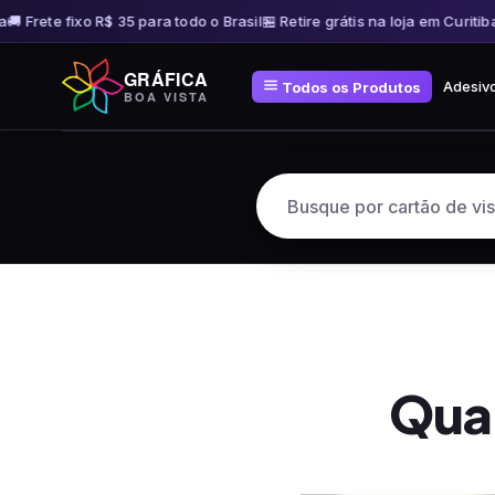
 Frete fixo R$ 35 para todo o Brasil
🏪 Retire grátis na loja em Curitiba
🚚
Pular
GRÁFICA
para
Adesiv
Todos os Produtos
BOA VISTA
o
conteúdo
Qual