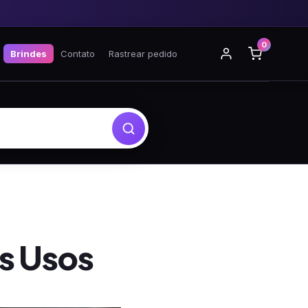
0
Brindes
Contato
Rastrear pedido
s Usos