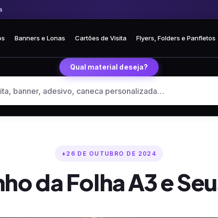
 Frete fixo R$ 35 para todo o Brasil
🏪 Retire grátis na loja em Curitiba
os
Banners e Lonas
Cartões de Visita
Flyers, Folders e Panfletos
Qual material deseja?
26 DE OUTUBRO DE 2024
ho da Folha A3 e Seu