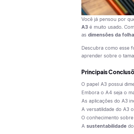
Você já pensou por qu
A3
é muito usado. Com
as
dimensões da folh
Descubra como esse fo
aprender sobre o taman
Principais Conclus
O papel A3 possui dim
Embora o A4 seja o mai
As aplicações do A3 inc
A versatilidade do A3 
O conhecimento sobre 
A
sustentabilidade
d