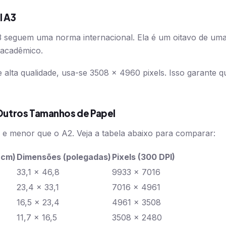
l A3
3 seguem uma norma internacional. Ela é um oitavo de uma
e acadêmico.
alta qualidade, usa-se 3508 x 4960 pixels. Isso garante qu
utros Tamanhos de Papel
 e menor que o A2. Veja a tabela abaixo para comparar:
(cm)
Dimensões (polegadas)
Pixels (300 DPI)
33,1 x 46,8
9933 x 7016
23,4 x 33,1
7016 x 4961
16,5 x 23,4
4961 x 3508
11,7 x 16,5
3508 x 2480