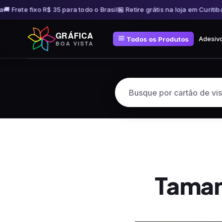
 Frete fixo R$ 35 para todo o Brasil
🏪 Retire grátis na loja em Curitiba
🚚
Pular
GRÁFICA
para
Adesiv
Todos os Produtos
BOA VISTA
o
conteúdo
Taman