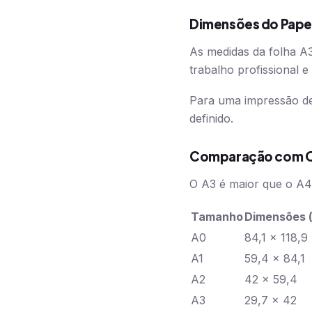
Dimensões do Pape
As medidas da folha A
trabalho profissional 
Para uma impressão de 
definido.
Comparação com O
O A3 é maior que o A4
Tamanho
Dimensões 
A0
84,1 x 118,9
A1
59,4 x 84,1
A2
42 x 59,4
A3
29,7 x 42