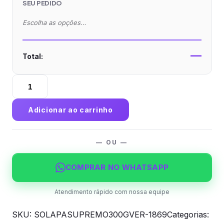
SEU PEDIDO
Escolha as opções…
—
Total:
Solapa
Supremo
300g
Adicionar ao carrinho
Verniz
Total
Frente
— OU —
quantidade
COMPRAR NO WHATSAPP
Atendimento rápido com nossa equipe
SKU:
SOLAPASUPREMO300GVER-1869
Categorias: