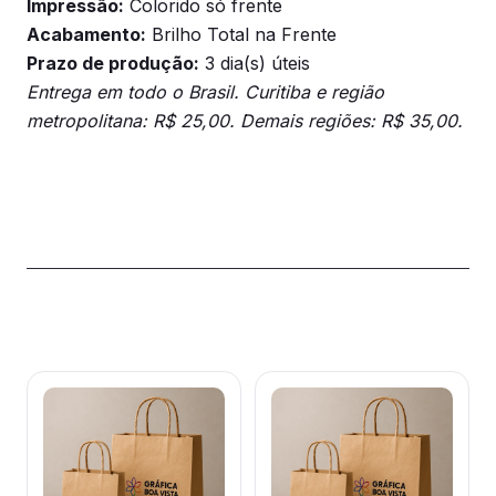
Impressão:
Colorido só frente
Acabamento:
Brilho Total na Frente
Prazo de produção:
3 dia(s) úteis
Entrega em todo o Brasil. Curitiba e região
metropolitana: R$ 25,00. Demais regiões: R$ 35,00.
Produtos relacionados
Este
Este
produto
produto
tem
tem
várias
várias