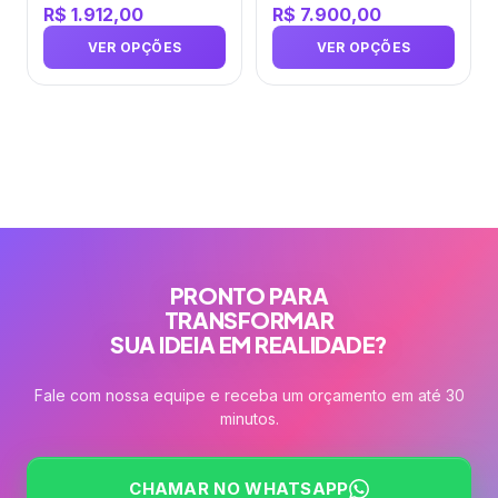
Verniz Localizado
R$
1.912,00
R$
7.900,00
escolhidas
escolhidas
12×1…
na
na
VER OPÇÕES
VER OPÇÕES
página
página
do
do
produto
produto
PRONTO PARA
TRANSFORMAR
SUA IDEIA EM REALIDADE?
Fale com nossa equipe e receba um orçamento em até 30
minutos.
CHAMAR NO WHATSAPP