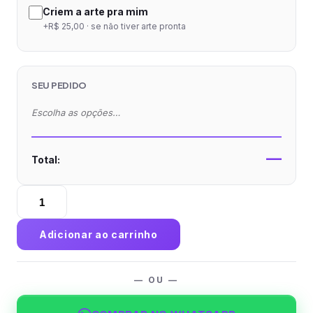
Criem a arte pra mim
+R$ 25,00 · se não tiver arte pronta
SEU PEDIDO
Escolha as opções…
—
Total:
Solapa
de
Sacola
Adicionar ao carrinho
Couchê
300g
Verniz
— OU —
Total