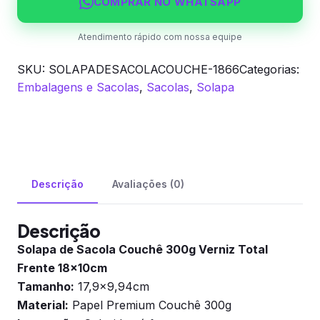
Frente
COMPRAR NO WHATSAPP
quantidade
Atendimento rápido com nossa equipe
SKU:
SOLAPADESACOLACOUCHE-1866
Categorias:
Embalagens e Sacolas
,
Sacolas
,
Solapa
Descrição
Avaliações (0)
Descrição
Solapa de Sacola Couchê 300g Verniz Total
Frente 18x10cm
Tamanho:
17,9×9,94cm
Material:
Papel Premium Couchê 300g