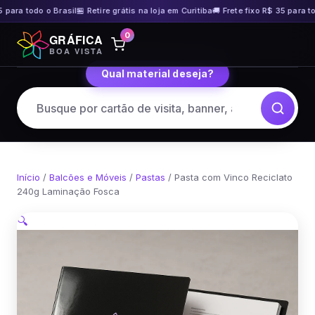
 para todo o Brasil
🏪 Retire grátis na loja em Curitiba
🚚 Frete fixo R$ 35 para tod
Pular
0
GRÁFICA
para
BOA VISTA
o
Qual material deseja?
conteúdo
Início
/
Balcões e Móveis
/
Pastas
/ Pasta com Vinco Reciclato
240g Laminação Fosca
🔍