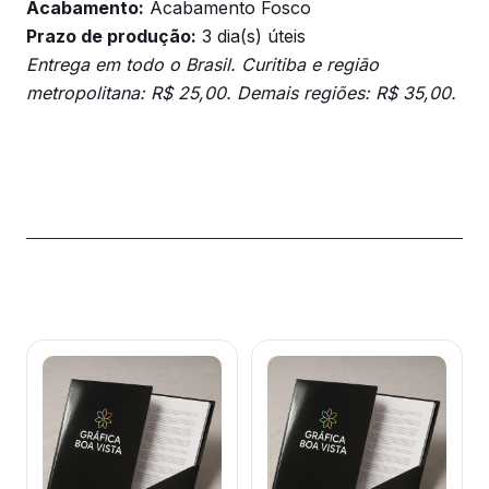
Acabamento:
Acabamento Fosco
Prazo de produção:
3 dia(s) úteis
Entrega em todo o Brasil. Curitiba e região
metropolitana: R$ 25,00. Demais regiões: R$ 35,00.
Produtos relacionados
Este
Este
produto
produto
tem
tem
várias
várias
variantes.
variantes.