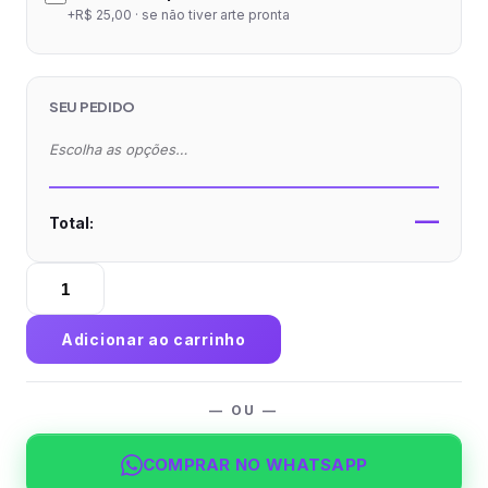
+R$ 25,00 · se não tiver arte pronta
SEU PEDIDO
Escolha as opções…
—
Total:
Pasta
com
Vinco
Adicionar ao carrinho
Reciclato
240g
Laminação
— OU —
Fosca
quantidade
COMPRAR NO WHATSAPP