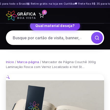
 para todo o Brasil
🏪 Retire grátis na loja em Curitiba
🚚 Frete fixo R$ 35 para tod
Pular
0
GRÁFICA
para
BOA VISTA
o
Qual material deseja?
conteúdo
Início
/
Marca-página
/ Marcador de Página Couchê 300g
Laminação Fosca com Verniz Localizado e Hot St…
🔍