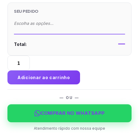
SEU PEDIDO
Escolha as opções…
—
Total:
Marcador
de
Página
Adicionar ao carrinho
Couchê
300g
Laminação
— OU —
Fosca
com
COMPRAR NO WHATSAPP
Verniz
Localizado
Atendimento rápido com nossa equipe
e