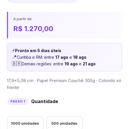
A partir de
R$
1.270,00
⚡
Pronto em 5 dias úteis
📍
Curitiba e RM: entre
17 ago
e
18 ago
🇧🇷
Demais regiões: entre
19 ago
e
21 ago
17,9×5,08 cm · Papel Premium Couchê 300g · Colorido só
frente
Quantidade
1000 unidades
500 unidades