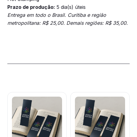
Prazo de produção:
5 dia(s) úteis
Entrega em todo o Brasil. Curitiba e região
metropolitana: R$ 25,00. Demais regiões: R$ 35,00.
Produtos relacionados
Este
Este
produto
produto
tem
tem
várias
várias
variantes.
variantes.