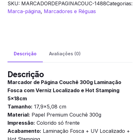
SKU:
MARCADORDEPAGINACOUC-1488
Categorias:
Hot
Marca-página
,
Marcadores e Réguas
St...
quantidade
Descrição
Avaliações (0)
Descrição
Marcador de Página Couchê 300g Laminação
Fosca com Verniz Localizado e Hot Stamping
5x18cm
Tamanho:
17,9×5,08 cm
Material:
Papel Premium Couchê 300g
Impressão:
Colorido só frente
Acabamento:
Laminação Fosca + UV Localizado +
Hot Stamping