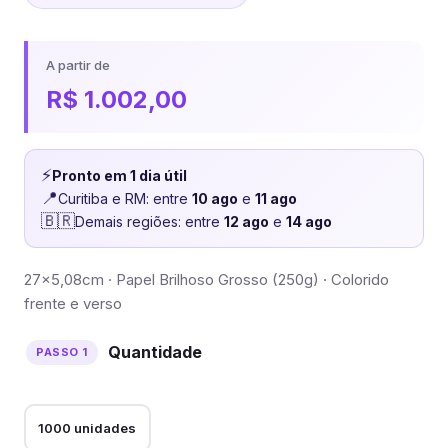
A partir de
R$
1.002,00
⚡
Pronto em 1 dia útil
📍
Curitiba e RM: entre
10 ago
e
11 ago
🇧🇷
Demais regiões: entre
12 ago
e
14 ago
27×5,08cm · Papel Brilhoso Grosso (250g) · Colorido
frente e verso
Quantidade
1000 unidades