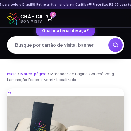
 para todo o Brasil
🏪 Retire grátis na loja em Curitiba
🚚 Frete fixo R$ 35 para tod
Pular
0
GRÁFICA
para
BOA VISTA
o
Qual material deseja?
conteúdo
Início
/
Marca-página
/ Marcador de Página Couchê 250g
Laminação Fosca e Verniz Localizado
🔍