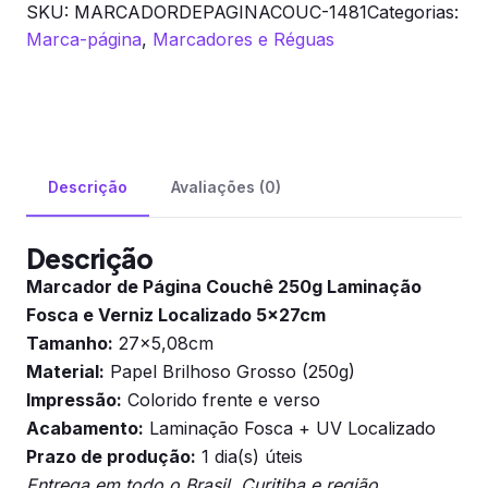
SKU:
MARCADORDEPAGINACOUC-1481
Categorias:
Marca-página
,
Marcadores e Réguas
Descrição
Avaliações (0)
Descrição
Marcador de Página Couchê 250g Laminação
Fosca e Verniz Localizado 5x27cm
Tamanho:
27×5,08cm
Material:
Papel Brilhoso Grosso (250g)
Impressão:
Colorido frente e verso
Acabamento:
Laminação Fosca + UV Localizado
Prazo de produção:
1 dia(s) úteis
Entrega em todo o Brasil. Curitiba e região