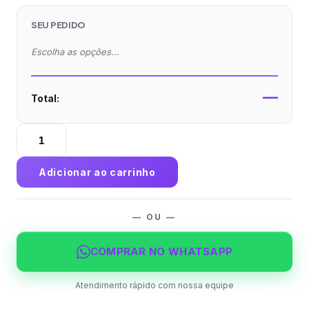
SEU PEDIDO
Escolha as opções…
—
Total:
Marcador
de
Página
Adicionar ao carrinho
Couchê
250g
Laminação
— OU —
Fosca
e
COMPRAR NO WHATSAPP
Verniz
Localizado
Atendimento rápido com nossa equipe
quantidade