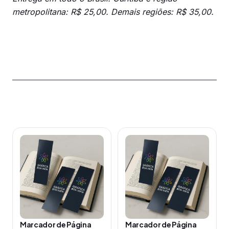
metropolitana: R$ 25,00. Demais regiões: R$ 35,00.
Produtos relacionados
Este
Este
produto
produto
tem
tem
várias
várias
variantes.
variantes.
As
As
opções
opções
Marcador de Página
Marcador de Página