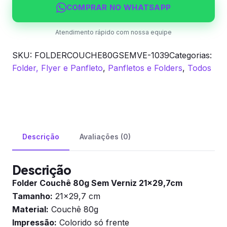
COMPRAR NO WHATSAPP
Atendimento rápido com nossa equipe
SKU:
FOLDERCOUCHE80GSEMVE-1039
Categorias:
Folder, Flyer e Panfleto
,
Panfletos e Folders
,
Todos
Descrição
Avaliações (0)
Descrição
Folder Couchê 80g Sem Verniz 21×29,7cm
Tamanho:
21×29,7 cm
Material:
Couchê 80g
Impressão:
Colorido só frente