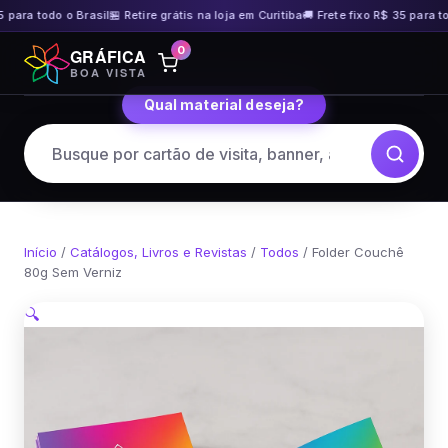
para todo o Brasil
🏪 Retire grátis na loja em Curitiba
🚚 Frete fixo R$ 35 para tod
Pular
0
GRÁFICA
para
BOA VISTA
o
Qual material deseja?
conteúdo
Início
/
Catálogos, Livros e Revistas
/
Todos
/ Folder Couchê
80g Sem Verniz
🔍