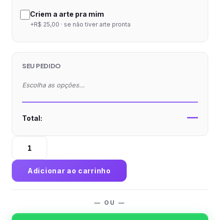
Criem a arte pra mim
+R$ 25,00 · se não tiver arte pronta
SEU PEDIDO
Escolha as opções…
—
Total:
Folder
Couchê
80g
Adicionar ao carrinho
Sem
Verniz
quantidade
— OU —