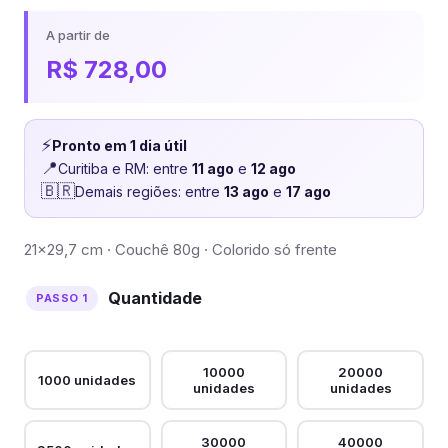
A partir de
R$
728,00
⚡
Pronto em 1 dia útil
📍
Curitiba e RM: entre
11 ago
e
12 ago
🇧🇷
Demais regiões: entre
13 ago
e
17 ago
21×29,7 cm · Couchê 80g · Colorido só frente
Quantidade
10000
20000
1000 unidades
unidades
unidades
30000
40000