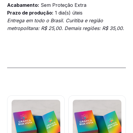
Acabamento:
Sem Proteção Extra
Prazo de produção:
1 dia(s) úteis
Entrega em todo o Brasil. Curitiba e região
metropolitana: R$ 25,00. Demais regiões: R$ 35,00.
Produtos relacionados
Este
Este
produto
produto
tem
tem
várias
várias
variantes.
variantes.