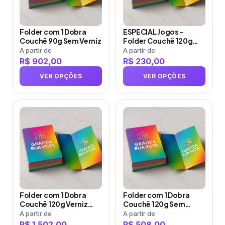
As
As
opções
opções
Folder com 1 Dobra
ESPECIAL Jogos –
podem
podem
Couchê 90g Sem Verniz
Folder Couchê 120g
ser
ser
Sem Verniz
A partir de
A partir de
R$
902,00
R$
230,00
escolhidas
escolhidas
na
na
VER OPÇÕES
VER OPÇÕES
página
página
do
do
produto
Este
produto
Este
produto
produto
tem
tem
várias
várias
variantes.
variantes.
As
As
opções
opções
Folder com 1 Dobra
Folder com 1 Dobra
podem
podem
Couchê 120g Verniz
Couchê 120g Sem
ser
ser
Total Frente e Verso
Verniz
A partir de
A partir de
R$
1.502,00
R$
508,00